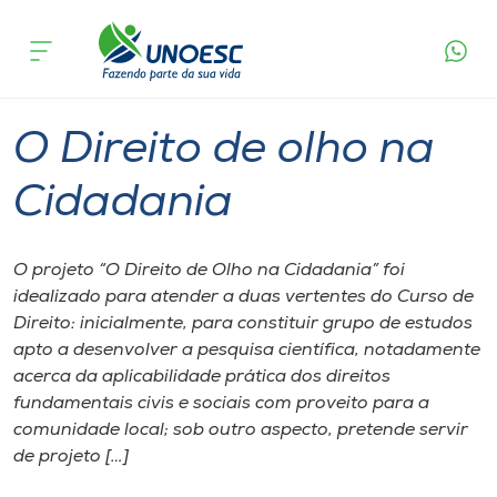
Página inicial
O que acontece
O Direito de olho na Cidadania
Cursos
Chapecó
Onde estamos
O Direito de olho na
Pesquisa
Cidadania
Atendimento ao Estudante
O projeto “O Direito de Olho na Cidadania” foi
idealizado para atender a duas vertentes do Curso de
Portal de Ensino
Direito: inicialmente, para constituir grupo de estudos
apto a desenvolver a pesquisa científica, notadamente
acerca da aplicabilidade prática dos direitos
A
fundamentais civis e sociais com proveito para a
Unoesc
comunidade local; sob outro aspecto, pretende servir
de projeto […]
Internacionalização