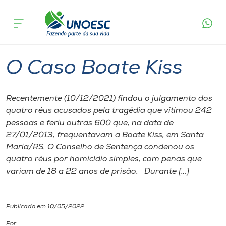
Página inicial
O que acontece
O Caso Boate Kiss
Cursos
São Miguel do Oeste
Onde estamos
O Caso Boate Kiss
Pesquisa
Recentemente (10/12/2021) findou o julgamento dos
quatro réus acusados pela tragédia que vitimou 242
Atendimento ao Estudante
pessoas e feriu outras 600 que, na data de
27/01/2013, frequentavam a Boate Kiss, em Santa
Portal de Ensino
Maria/RS. O Conselho de Sentença condenou os
quatro réus por homicídio simples, com penas que
variam de 18 a 22 anos de prisão. Durante […]
A
Unoesc
Publicado em 10/05/2022
Internacionalização
Por