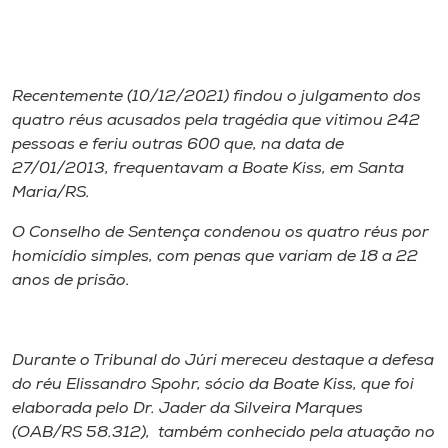
I.nova
Recentemente (10/12/2021) findou o julgamento dos
Diplomados
quatro réus acusados pela tragédia que vitimou 242
pessoas e feriu outras 600 que, na data de
Cultura
27/01/2013, frequentavam a Boate Kiss, em Santa
Maria/RS.
CPA
O Conselho de Sentença condenou os quatro réus por
homicídio simples, com penas que variam de 18 a 22
Biblioteca
anos de prisão.
Editora
Durante o Tribunal do Júri mereceu destaque a defesa
do réu Elissandro Spohr, sócio da Boate Kiss, que foi
Rádio
elaborada pelo Dr. Jader da Silveira Marques
(OAB/RS 58.312), também conhecido pela atuação no