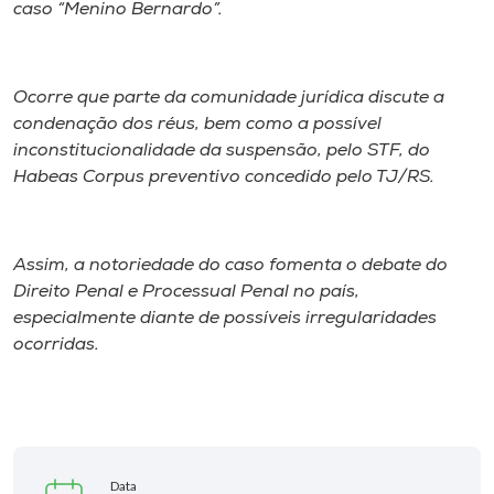
Museu
caso “Menino Bernardo”.
Unoesc
Ocorre que parte da comunidade jurídica discute a
Store
condenação dos réus, bem como a possível
inconstitucionalidade da suspensão, pelo STF, do
Habeas Corpus preventivo concedido pelo TJ/RS.
Selecione
o idioma
Assim, a notoriedade do caso fomenta o debate do
Direito Penal e Processual Penal no país,
especialmente diante de possíveis irregularidades
A+
ocorridas.
A-
Data