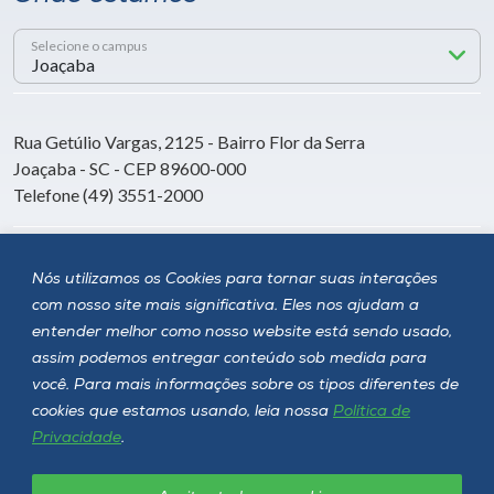
Selecione o campus
Rua Getúlio Vargas, 2125 - Bairro Flor da Serra
Joaçaba - SC - CEP 89600-000
Telefone (49) 3551-2000
Siga a Unoesc
Nós utilizamos os Cookies para tornar suas interações
com nosso site mais significativa. Eles nos ajudam a
entender melhor como nosso website está sendo usado,
assim podemos entregar conteúdo sob medida para
você. Para mais informações sobre os tipos diferentes de
cookies que estamos usando, leia nossa
Política de
Privacidade
.