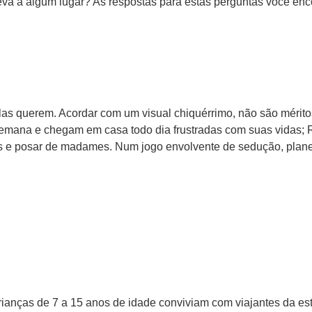
va a algum lugar? As respostas para estas perguntas você enco
elas querem. Acordar com um visual chiquérrimo, não são mérito
 semana e chegam em casa todo dia frustradas com suas vidas
cas e posar de madames. Num jogo envolvente de sedução, pla
ianças de 7 a 15 anos de idade conviviam com viajantes da est