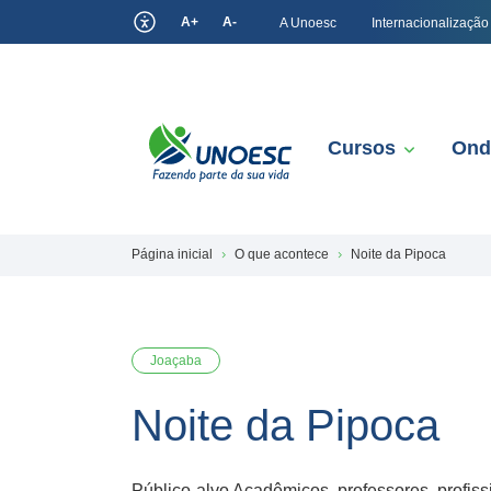
A+
A-
A Unoesc
Internacionalização
Cursos
Ond
Página inicial
O que acontece
Noite da Pipoca
Joaçaba
Noite da Pipoca
Público-alvo Acadêmicos, professores, profis