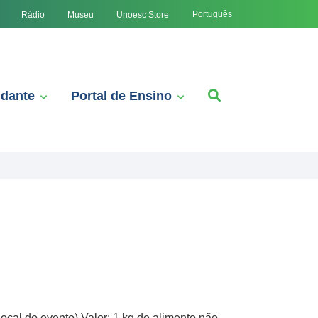
Português
Rádio
Museu
Unoesc Store
udante
Portal de Ensino
cal do evento) Valor: 1 kg de alimento não