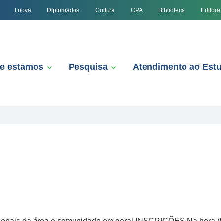
I.nova
Diplomados
Cultura
CPA
Biblioteca
Editora
e estamos
Pesquisa
Atendimento ao Est
sionais da área e comunidade em geral INSCRIÇÕES Na hora (lo