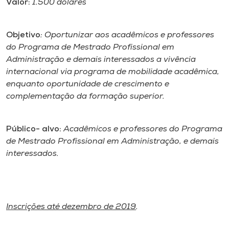
Valor:
1.500 dólares
Museu
Unoesc
Objetivo
: Oportunizar aos acadêmicos e professores
do Programa de Mestrado Profissional em
Store
Administração e demais interessados a vivência
internacional via programa de mobilidade acadêmica,
enquanto oportunidade de crescimento e
complementação da formação superior.
Selecione
o idioma
Público- alvo:
Acadêmicos e professores do Programa
de Mestrado Profissional em Administração, e demais
A+
interessados.
A-
Inscrições até dezembro de 2019
.