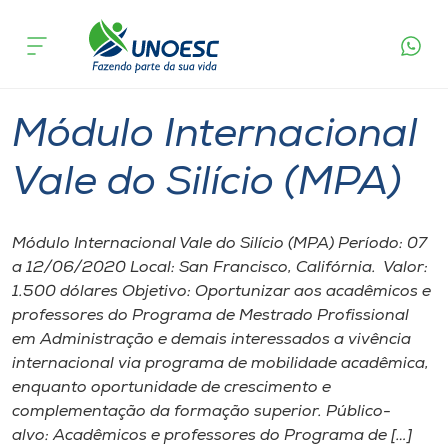
Página
O que
Módulo Internacional Vale do Silício
inicial
acontece
(MPA)
Cursos
Chapecó
Onde estamos
Módulo Internacional
Pesquisa
Vale do Silício (MPA)
Atendimento ao Estudante
Módulo Internacional Vale do Silício (MPA) Período: 07
a 12/06/2020 Local: San Francisco, Califórnia. Valor:
Portal de Ensino
1.500 dólares Objetivo: Oportunizar aos acadêmicos e
professores do Programa de Mestrado Profissional
em Administração e demais interessados a vivência
A
internacional via programa de mobilidade acadêmica,
Unoesc
enquanto oportunidade de crescimento e
complementação da formação superior. Público-
Internacionalização
alvo: Acadêmicos e professores do Programa de […]