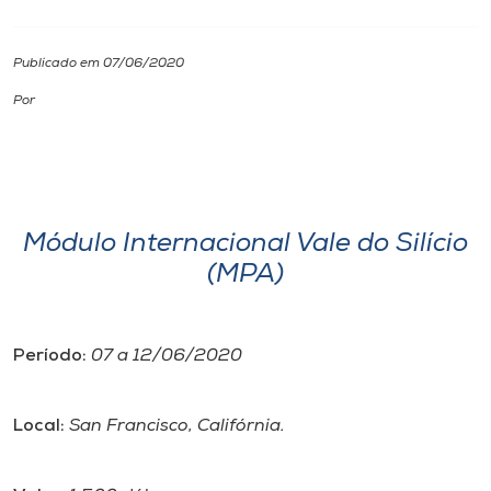
I.nova
Publicado em 07/06/2020
Por
Diplomados
Cultura
Módulo Internacional Vale do Silício
CPA
(MPA)
Biblioteca
Período:
07 a 12/06/2020
Editora
Local:
San Francisco, Califórnia.
Rádio