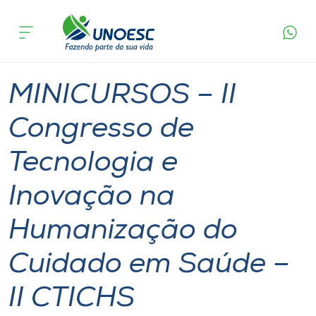
Página
O que
MINICURSOS – II Congresso de Tecnologia e
inicial
acontece
Inovação na Humanização do Cuidado em Saúde
Cursos
– II CTICHS
Xanxerê
Onde estamos
MINICURSOS – II
Pesquisa
Congresso de
Tecnologia e
Atendimento ao Estudante
Inovação na
Portal de Ensino
Humanização do
A
Cuidado em Saúde –
Unoesc
II CTICHS
Internacionalização