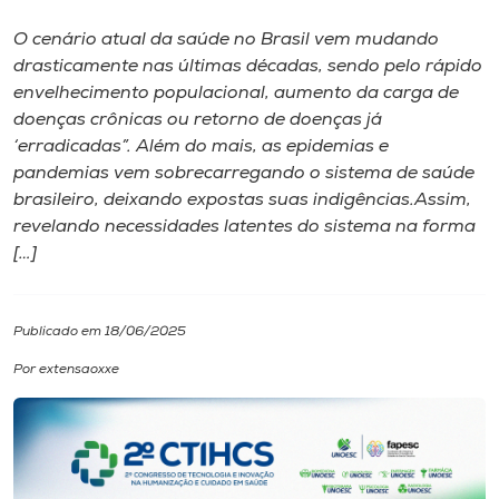
O cenário atual da saúde no Brasil vem mudando
I.nova
drasticamente nas últimas décadas, sendo pelo rápido
envelhecimento populacional, aumento da carga de
Diplomados
doenças crônicas ou retorno de doenças já
‘erradicadas”. Além do mais, as epidemias e
pandemias vem sobrecarregando o sistema de saúde
Cultura
brasileiro, deixando expostas suas indigências.Assim,
revelando necessidades latentes do sistema na forma
CPA
[…]
Biblioteca
Publicado em 18/06/2025
Por extensaoxxe
Editora
Rádio