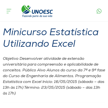
Página
O que
Minicurso Estatística Utilizando
inicial
acontece
Excel
Cursos
Videira
Onde estamos
Minicurso Estatística
Pesquisa
Utilizando Excel
Atendimento ao Estudante
Objetivo Desenvolver atividade de extensão
universitária para compreensão e aplicabilidade de
Portal de Ensino
conceitos. Público Alvo Alunos do curso da 7ª e 9ª fase
do Curso de Engenharia de Alimentos. Programação
Estatística com Excel Início: 16/05/2015 (sábado – das
A
13h às 17h) Término: 23/05/2015 (sábado – das 13h
Unoesc
às 17h)
Internacionalização