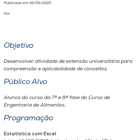
Publicado em 16/05/2015
I.nova
Por
Diplomados
Objetivo
Cultura
Desenvolver atividade de extensão universitária para
CPA
compreensão e aplicabilidade de conceitos.
Público Alvo
Biblioteca
Alunos do curso da 7ª e 9ª fase do Curso de
Engenharia de Alimentos.
Editora
Programação
Rádio
Estatística com Excel