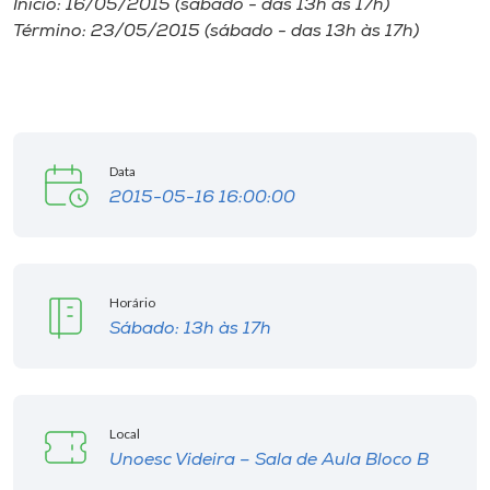
Início: 16/05/2015 (sábado - das 13h às 17h)
Museu
Término: 23/05/2015 (sábado - das 13h às 17h)
Unoesc
Store
Data
2015-05-16 16:00:00
Selecione
o idioma
Horário
A+
Sábado: 13h às 17h
A-
Local
Unoesc Videira – Sala de Aula Bloco B