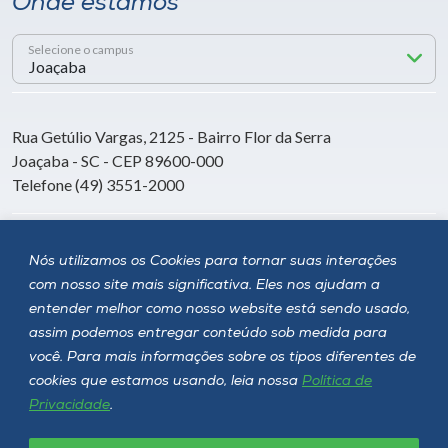
Onde estamos
Selecione o campus
Rua Getúlio Vargas, 2125 - Bairro Flor da Serra
Joaçaba - SC - CEP 89600-000
Telefone (49) 3551-2000
Siga a Unoesc
Nós utilizamos os Cookies para tornar suas interações
com nosso site mais significativa. Eles nos ajudam a
entender melhor como nosso website está sendo usado,
assim podemos entregar conteúdo sob medida para
você. Para mais informações sobre os tipos diferentes de
cookies que estamos usando, leia nossa
Política de
Privacidade
.