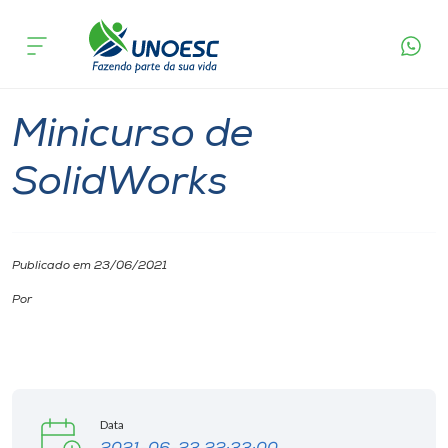
Página inicial
O que acontece
Minicurso de SolidWorks
Cursos
São Miguel do Oeste
Onde estamos
Minicurso de
Pesquisa
SolidWorks
Atendimento ao Estudante
Publicado em 23/06/2021
Portal de Ensino
Por
A
Unoesc
Data
Internacionalização