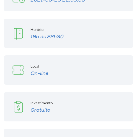
2021-06-23 22:33:00
I.nova
Horário
Diplomados
19h às 22h30
Cultura
Local
CPA
On-line
Biblioteca
Investimento
Editora
Gratuito
Rádio