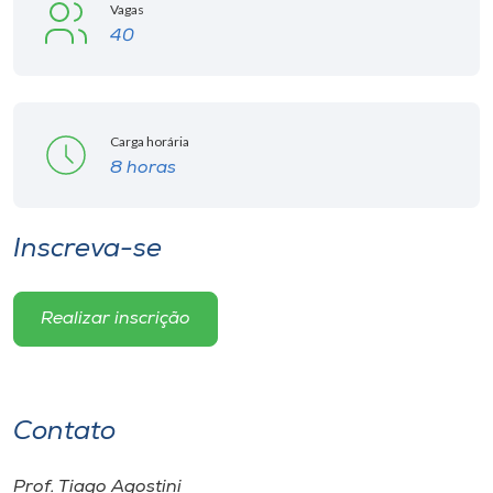
Museu
Vagas
40
Unoesc
Store
Carga horária
8 horas
Selecione
o idioma
Inscreva-se
Realizar inscrição
A+
A-
Contato
Prof. Tiago Agostini