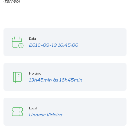
(térreo)
Museu
Unoesc
Store
Data
2016-09-13 16:45:00
Selecione
o idioma
Horário
13h45min às 16h45min
A+
A-
Local
Unoesc Videira