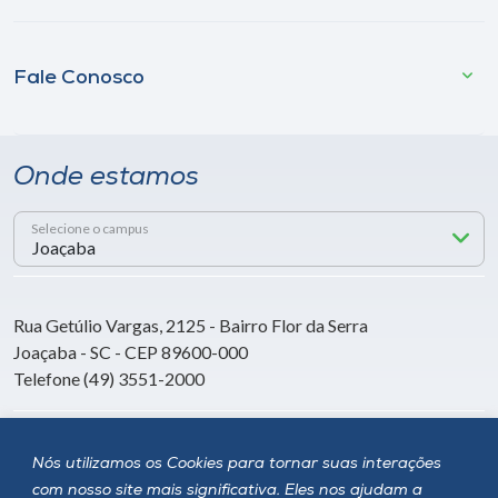
Fale Conosco
Onde estamos
Selecione o campus
Rua Getúlio Vargas, 2125 - Bairro Flor da Serra
Joaçaba - SC - CEP 89600-000
Telefone (49) 3551-2000
Siga a Unoesc
Nós utilizamos os Cookies para tornar suas interações
com nosso site mais significativa. Eles nos ajudam a