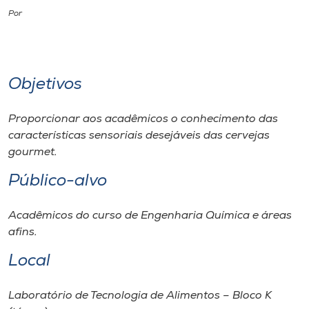
Por
I.nova
Diplomados
Objetivos
Cultura
Proporcionar aos acadêmicos o conhecimento das
características sensoriais desejáveis das cervejas
CPA
gourmet
.
Público-alvo
Biblioteca
Acadêmicos do curso de Engenharia Química e áreas
afins.
Editora
Local
Rádio
Laboratório de Tecnologia de Alimentos – Bloco K