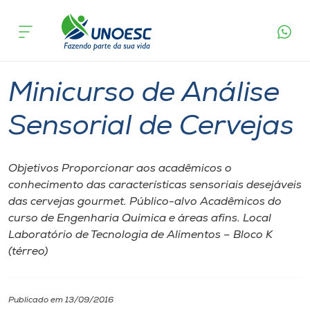
Página
O que
Minicurso de Análise Sensorial de
inicial
acontece
Cervejas
Cursos
Videira
Onde estamos
Minicurso de Análise
Pesquisa
Sensorial de Cervejas
Atendimento ao Estudante
Objetivos Proporcionar aos acadêmicos o
conhecimento das características sensoriais desejáveis
Portal de Ensino
das cervejas gourmet. Público-alvo Acadêmicos do
curso de Engenharia Química e áreas afins. Local
Laboratório de Tecnologia de Alimentos – Bloco K
A
(térreo)
Unoesc
Internacionalização
Publicado em 13/09/2016