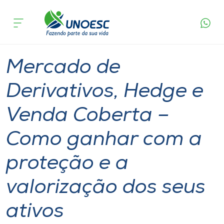
Página
O que
Mercado de Derivativos, Hedge e Venda Coberta
inicial
acontece
– Como ganhar com a proteção e a valorização
Cursos
dos seus ativos
Chapecó
Onde estamos
Mercado de
Pesquisa
Derivativos, Hedge e
Venda Coberta –
Atendimento ao Estudante
Como ganhar com a
Portal de Ensino
proteção e a
A
valorização dos seus
Unoesc
ativos
Internacionalização