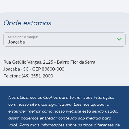
Onde estamos
Selecione o campus
Rua Getúlio Vargas, 2125 - Bairro Flor da Serra
Joaçaba - SC - CEP 89600-000
Telefone (49) 3551-2000
Siga a Unoesc
Nós utilizamos os Cookies para tornar suas interações
com nosso site mais significativa. Eles nos ajudam a
entender melhor como nosso website está sendo usado,
assim podemos entregar conteúdo sob medida para
você. Para mais informações sobre os tipos diferentes de