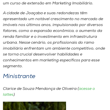
Museu
um curso de extensão em Marketing Imobiliário.
A cidade de Joaçaba e suas redondezas têm
Unoesc
apresentado um notável crescimento no mercado de
Store
imóveis nos últimos anos, impulsionado por diversos
fatores, como a expansão econômica, o aumento da
renda familiar e o investimento em infraestrutura
urbana. Nesse cenário, os profissionais do ramo
Selecione
imobiliário enfrentam um ambiente competitivo, onde
o idioma
se torna crucial desenvolver habilidades e
conhecimentos em marketing específicos para esse
segmento.
A+
Ministrante
A-
Clarice de Souza Mendonça de Oliveira (
acesse o
lattes
)