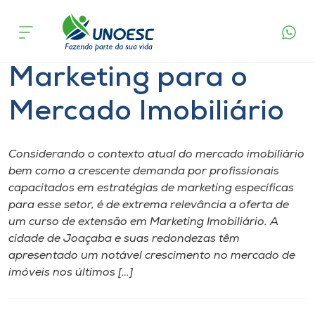
Página
O que
Marketing para o Mercado
inicial
acontece
Imobiliário
Cursos
Marketing para o
Onde estamos
Mercado Imobiliário
Pesquisa
Considerando o contexto atual do mercado imobiliário
Atendimento ao Estudante
bem como a crescente demanda por profissionais
capacitados em estratégias de marketing específicas
Portal de Ensino
para esse setor, é de extrema relevância a oferta de
um curso de extensão em Marketing Imobiliário. A
cidade de Joaçaba e suas redondezas têm
A
apresentado um notável crescimento no mercado de
Unoesc
imóveis nos últimos […]
Internacionalização