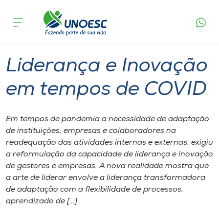
Página
O que
Liderança e Inovação em tempos de
inicial
acontece
COVID
Cursos
Joaçaba
Onde estamos
Liderança e Inovação
Pesquisa
em tempos de COVID
Atendimento ao Estudante
Em tempos de pandemia a necessidade de adaptação
de instituições, empresas e colaboradores na
Portal de Ensino
readequação das atividades internas e externas, exigiu
a reformulação da capacidade de liderança e inovação
de gestores e empresas. A nova realidade mostra que
A
a arte de liderar envolve a liderança transformadora
Unoesc
de adaptação com a flexibilidade de processos,
aprendizado de […]
Internacionalização