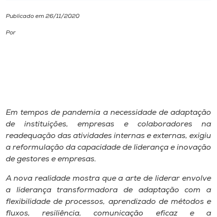
Publicado em 26/11/2020
I.nova
Por
Diplomados
Cultura
CPA
Em tempos de pandemia a necessidade de adaptação
de instituições, empresas e colaboradores na
Biblioteca
readequação das atividades internas e externas, exigiu
a reformulação da capacidade de liderança e inovação
de gestores e empresas.
Editora
A nova realidade mostra que a arte de liderar envolve
a liderança transformadora de adaptação com a
Rádio
flexibilidade de processos, aprendizado de métodos e
fluxos, resiliência, comunicação eficaz e a