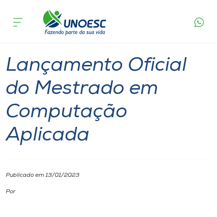
Página
O que
Lançamento Oficial do Mestrado em
inicial
acontece
Computação Aplicada
Cursos
Chapecó
Onde estamos
Lançamento Oficial
Pesquisa
do Mestrado em
Computação
Atendimento ao Estudante
Aplicada
Portal de Ensino
A
Publicado em 13/01/2023
Unoesc
Por
Internacionalização