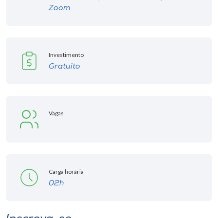
Museu
Zoom
Unoesc
Store
Investimento
Gratuito
Selecione
o idioma
Vagas
A+
A-
Carga horária
02h