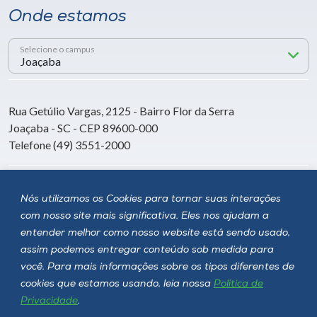
Onde estamos
Selecione o campus
Rua Getúlio Vargas, 2125 - Bairro Flor da Serra
Joaçaba - SC - CEP 89600-000
Telefone (49) 3551-2000
Siga a Unoesc
Nós utilizamos os Cookies para tornar suas interações
com nosso site mais significativa. Eles nos ajudam a
entender melhor como nosso website está sendo usado,
assim podemos entregar conteúdo sob medida para
você. Para mais informações sobre os tipos diferentes de
cookies que estamos usando, leia nossa
Política de
Privacidade
.