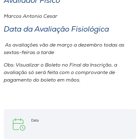
Avaliador Físico
Museu
Marcos Antonio Cesar
Unoesc
Data da Avaliação Fisiológica
Store
As avaliações vão de março a dezembro todas as
sextas-feiras a tarde
Selecione
o idioma
Obs: Visualizar o Boleto no Final da Inscrição, a
avaliação só será feita com o comprovante de
pagamento do boleto em mãos.
A+
A-
Data