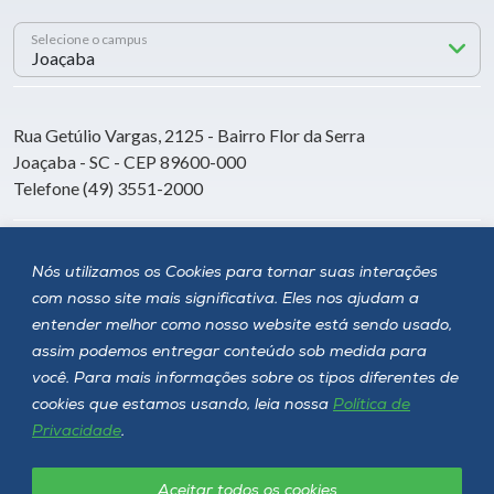
Selecione o campus
Rua Getúlio Vargas, 2125 - Bairro Flor da Serra
Joaçaba - SC - CEP 89600-000
Telefone (49) 3551-2000
Siga a Unoesc
Nós utilizamos os Cookies para tornar suas interações
com nosso site mais significativa. Eles nos ajudam a
entender melhor como nosso website está sendo usado,
assim podemos entregar conteúdo sob medida para
você. Para mais informações sobre os tipos diferentes de
cookies que estamos usando, leia nossa
Política de
Privacidade
.
Aceitar todos os cookies