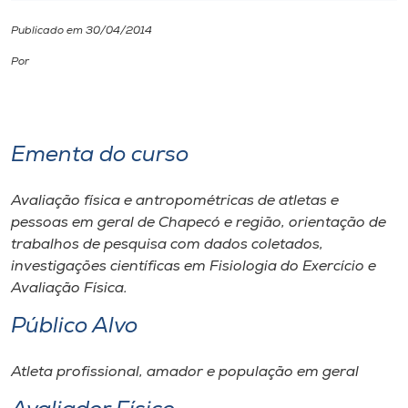
Publicado em 30/04/2014
I.nova
Por
Diplomados
Cultura
Ementa do curso
CPA
Avaliação física e antropométricas de atletas e
pessoas em geral de Chapecó e região, orientação de
trabalhos de pesquisa com dados coletados,
Biblioteca
investigações científicas em Fisiologia do Exercício e
Avaliação Física.
Editora
Público Alvo
Rádio
Atleta profissional, amador e população em geral