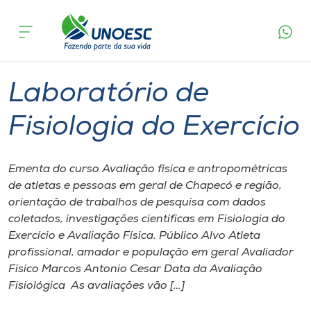
Página
O que
Laboratório de Fisiologia do
inicial
acontece
Exercício
Cursos
Chapecó
Onde estamos
Laboratório de
Pesquisa
Fisiologia do Exercício
Atendimento ao Estudante
Ementa do curso Avaliação física e antropométricas
de atletas e pessoas em geral de Chapecó e região,
Portal de Ensino
orientação de trabalhos de pesquisa com dados
coletados, investigações científicas em Fisiologia do
Exercício e Avaliação Física. Público Alvo Atleta
A
profissional, amador e população em geral Avaliador
Unoesc
Físico Marcos Antonio Cesar Data da Avaliação
Fisiológica As avaliações vão […]
Internacionalização