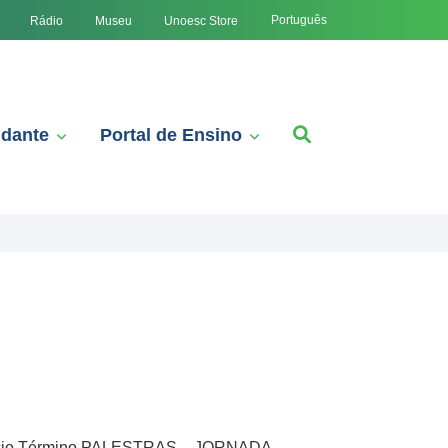
Português
Rádio
Museu
Unoesc Store
udante
Portal de Ensino
 Início Término PALESTRAS – JORNADA