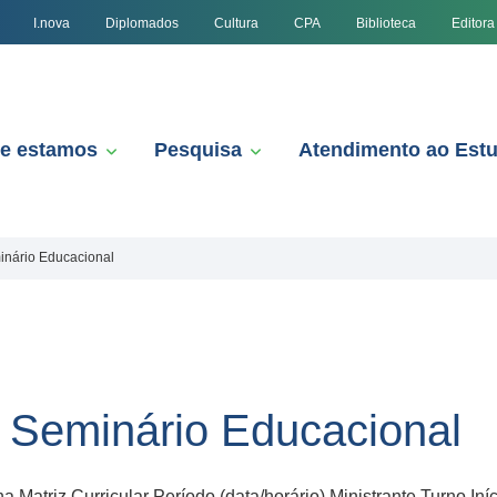
I.nova
Diplomados
Cultura
CPA
Biblioteca
Editora
e estamos
Pesquisa
Atendimento ao Est
inário Educacional
e Seminário Educacional
Matriz Curricular Período (data/horário) Ministrante Turno