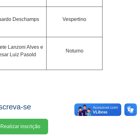
duardo Deschamps
Vespertino
zete Lanzoni Alves e
Noturno
esar Luiz Pasold
screva-se
Realizar inscrição