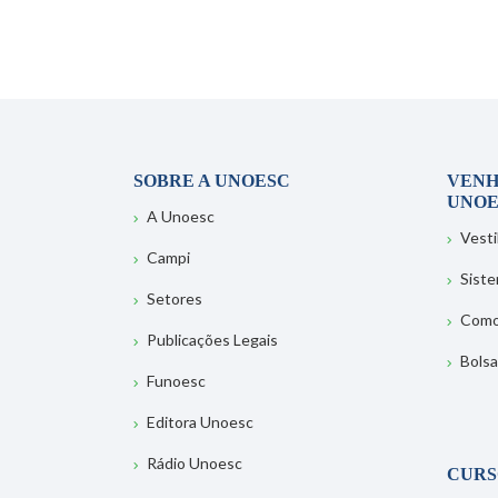
SOBRE A UNOESC
VENH
UNOE
A Unoesc
Vesti
Campi
Sist
Setores
Como
Publicações Legais
Bolsa
Funoesc
Editora Unoesc
Rádio Unoesc
CURS