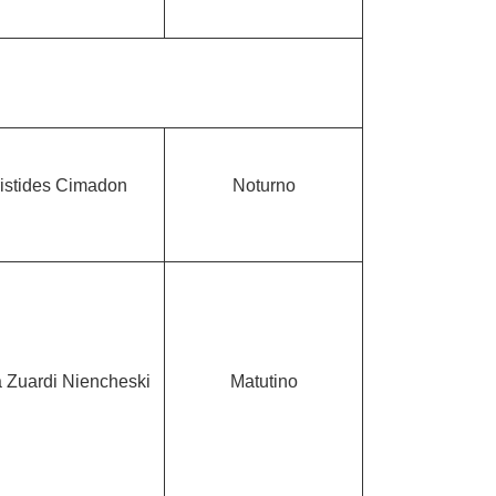
ristides Cimadon
Noturno
 Zuardi Niencheski
Matutino