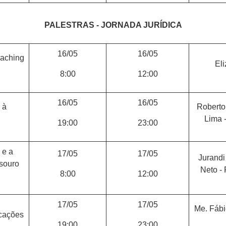
PALESTRAS - JORNADA JURÍDICA
16/05
16/05
oaching
El
8:00
12:00
16/05
16/05
 à
Roberto
Lima 
19:00
23:00
 e a
17/05
17/05
Jurandi
esouro
Neto -
8:00
12:00
17/05
17/05
Me. Fábi
icações
19:00
23:00