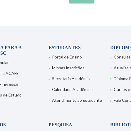
A PARA A
ESTUDANTES
DIPLOM
SC
Portal de Ensino
Consulta
bular
Minhas inscrições
Atualize
ema ACAFE
Secretaria Acadêmica
Diploma D
 ingressar
Calendário Acadêmico
Cursos e
s de Estudo
Atendimento ao Estudante
Fale Con
OS
PESQUISA
BIBLIO