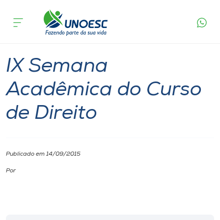
Página
O que
IX Semana Acadêmica do Curso de
inicial
acontece
Direito
Cursos
Pinhalzinho
Onde estamos
IX Semana
Pesquisa
Acadêmica do Curso
de Direito
Atendimento ao Estudante
Portal de Ensino
Publicado em 14/09/2015
A
Por
Unoesc
Internacionalização