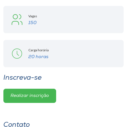
Museu
Vagas
Unoesc
150
Store
Carga horária
Selecione
20 horas
o idioma
Inscreva-se
A+
A-
Realizar inscrição
Contato