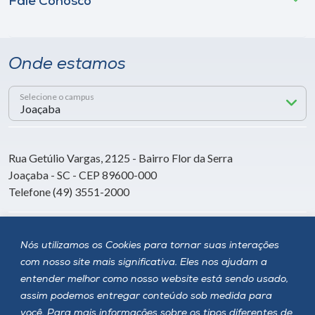
Fale Conosco
Onde estamos
Selecione o campus
Rua Getúlio Vargas, 2125 - Bairro Flor da Serra
Joaçaba - SC - CEP 89600-000
Telefone (49) 3551-2000
Siga a Unoesc
Nós utilizamos os Cookies para tornar suas interações
com nosso site mais significativa. Eles nos ajudam a
entender melhor como nosso website está sendo usado,
assim podemos entregar conteúdo sob medida para
você. Para mais informações sobre os tipos diferentes de