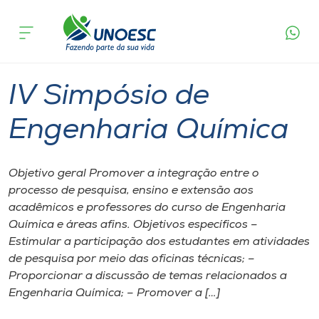
Página inicial
O que acontece
IV Simpósio de Engenharia Química
Cursos
Videira
Onde estamos
IV Simpósio de
Pesquisa
Engenharia Química
Atendimento ao Estudante
Objetivo geral Promover a integração entre o
processo de pesquisa, ensino e extensão aos
Portal de Ensino
acadêmicos e professores do curso de Engenharia
Química e áreas afins. Objetivos específicos –
Estimular a participação dos estudantes em atividades
A
de pesquisa por meio das oficinas técnicas; –
Unoesc
Proporcionar a discussão de temas relacionados a
Engenharia Química; – Promover a […]
Internacionalização