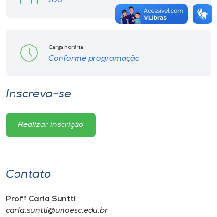
100
Carga horária
Conforme programação
Inscreva-se
Realizar inscrição
Contato
Profª Carla Suntti
carla.suntti@unoesc.edu.br