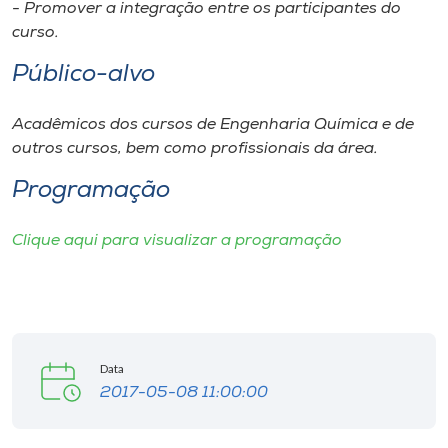
Museu
- Promover a integração entre os participantes do
curso.
Unoesc
Público-alvo
Store
Acadêmicos dos cursos de Engenharia Química e de
outros cursos, bem como profissionais da área.
Programação
Selecione
o idioma
Clique aqui para visualizar a programação
A+
A-
Data
2017-05-08 11:00:00