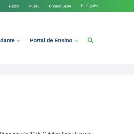
Português
Rádio
Museu
Unoesc Store
udante
Portal de Ensino
I Programação 24 de Outubro Tema: Uso das