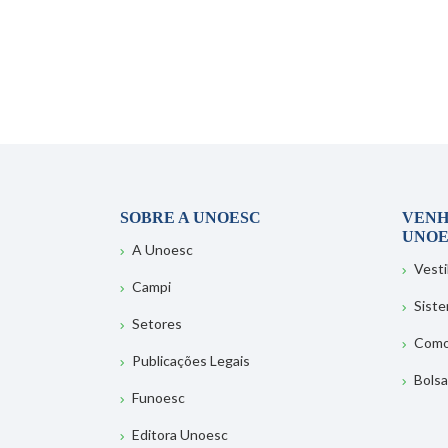
SOBRE A UNOESC
VENH
UNOE
A Unoesc
Vesti
Campi
Sist
Setores
Como
Publicações Legais
Bolsa
Funoesc
Editora Unoesc