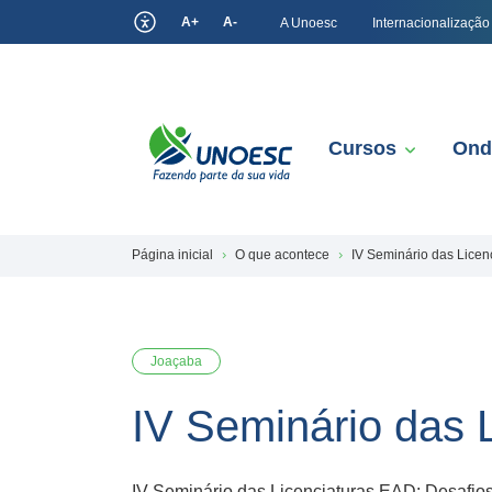
A+
A-
A Unoesc
Internacionalização
Cursos
Ond
Página inicial
O que acontece
IV Seminário das Licen
Joaçaba
IV Seminário das 
IV Seminário das Licenciaturas EAD: Desafi