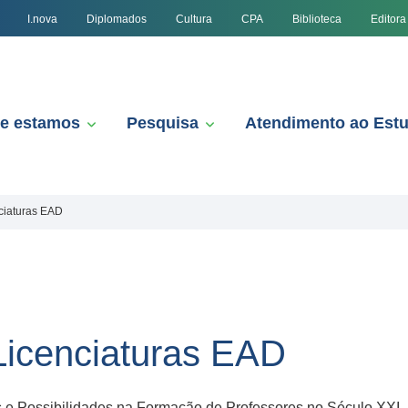
I.nova
Diplomados
Cultura
CPA
Biblioteca
Editora
e estamos
Pesquisa
Atendimento ao Est
ciaturas EAD
Licenciaturas EAD
os e Possibilidades na Formação de Professores no Século XX