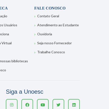
TECA
FALE CONOSCO
tação
Contato Geral
os Usuários
Atendimento ao Estudante
nciona
Ouvidoria
a Virtual
Seja nosso Fornecedor
Trabalhe Conosco
nossas bibliotecas
osco
Siga a Unoesc