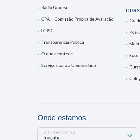
Rádio Unoesc
CURS
CPA – Comissão Própria de Avaliação
Grad
LGPD
Pós-
Transparência Pública
Mest
O que acontece
Exte
Serviços para a Comunidade
Curs
Colé
Onde estamos
Selecione o campus