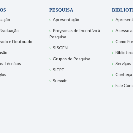
OS
PESQUISA
BIBLIO
uação
Apresentação
Apresen
Graduação
Programas de Incentivo à
Acesso a
Pesquisa
rado e Doutorado
Como Fu
SISGEN
nsão
Bibliotec
Grupos de Pesquisa
os Técnicos
Serviços
SIEPE
gios
Conheça 
Summit
Fale Con