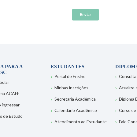
A PARA A
ESTUDANTES
DIPLOM
SC
Portal de Ensino
Consulta
bular
Minhas inscrições
Atualize
ema ACAFE
Secretaria Acadêmica
Diploma D
 ingressar
Calendário Acadêmico
Cursos e
s de Estudo
Atendimento ao Estudante
Fale Con