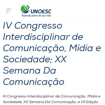
Página
O que
IV Congresso Interdisciplinar de Comunicaç
inicial
acontece
Semana Da Comunicação
Cursos
IV Congresso
Onde estamos
Interdisciplinar de
Pesquisa
Comunicação, Mídia e
Atendimento ao Estudante
Sociedade; XX
Portal de Ensino
Semana Da
Comunicação
A
Unoesc
IV Congresso Interdisciplinar de Comunicação, Mídia e
Internacionalização
Sociedade; XX Semana Da Comunicação; e VII Edição