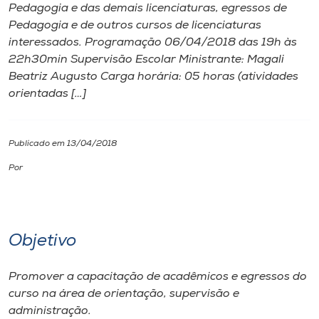
Pedagogia e das demais licenciaturas, egressos de
Pedagogia e de outros cursos de licenciaturas
I.nova
interessados. Programação 06/04/2018 das 19h às
22h30min Supervisão Escolar Ministrante: Magali
Diplomados
Beatriz Augusto Carga horária: 05 horas (atividades
orientadas […]
Cultura
Publicado em 13/04/2018
CPA
Por
Biblioteca
Objetivo
Editora
Promover a capacitação de acadêmicos e egressos do
Rádio
curso na área de orientação, supervisão e
administração.