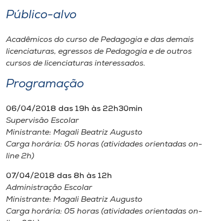
Museu
Público-alvo
Unoesc
Acadêmicos do curso de Pedagogia e das demais
Store
licenciaturas, egressos de Pedagogia e de outros
cursos de licenciaturas interessados.
Programação
Selecione
o idioma
06/04/2018 das 19h às 22h30min
Supervisão Escolar
Ministrante: Magali Beatriz Augusto
Carga horária: 05 horas (atividades orientadas on-
A+
line 2h)
A-
07/04/2018 das 8h às 12h
Administração Escolar
Ministrante: Magali Beatriz Augusto
Carga horária: 05 horas (atividades orientadas on-