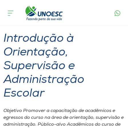
Página
O que
Introdução à Orientação, Supervisão e
inicial
acontece
Administração Escolar
Cursos
Videira
Onde estamos
Introdução à
Pesquisa
Orientação,
Supervisão e
Atendimento ao Estudante
Administração
Portal de Ensino
Escolar
A
Unoesc
Objetivo Promover a capacitação de acadêmicos e
egressos do curso na área de orientação, supervisão e
Internacionalização
administração. Público-alvo Acadêmicos do curso de