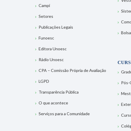
Vesti
Campi
Sist
Setores
Como
Publicações Legais
Bolsa
Funoesc
Editora Unoesc
Rádio Unoesc
CURS
CPA – Comissão Própria de Avaliação
Grad
LGPD
Pós-
Transparência Pública
Mest
O que acontece
Exte
Serviços para a Comunidade
Curs
Colé