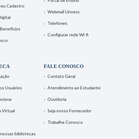
Portal de Ensino
 seu Cadastro
Webmail Unoesc
igital
Telefones
 Benefícios
Configurar rede Wi-fi
osco
TECA
FALE CONOSCO
tação
Contato Geral
os Usuários
Atendimento ao Estudante
nciona
Ouvidoria
a Virtual
Seja nosso Fornecedor
Trabalhe Conosco
nossas bibliotecas