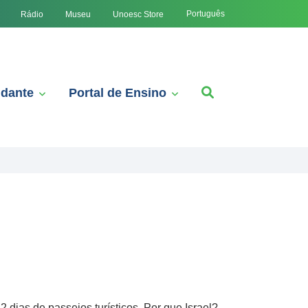
Português
Rádio
Museu
Unoesc Store
udante
Portal de Ensino
 dias de passeios turísticos. Por que Israel?