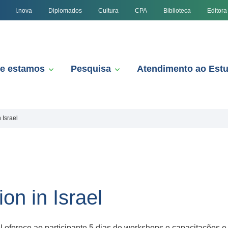
I.nova
Diplomados
Cultura
CPA
Biblioteca
Editora
e estamos
Pesquisa
Atendimento ao Est
 Israel
on in Israel
oferece ao participante 5 dias de workshops e capacitações e 2