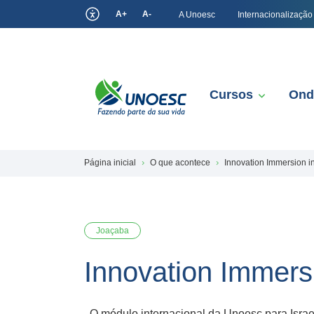
A+
A-
A Unoesc
Internacionalização
Cursos
Ond
Página inicial
O que acontece
Innovation Immersion in
Joaçaba
Innovation Immersi
O módulo internacional da Unoesc para Israel 