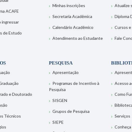
bular
Minhas inscrições
Atualize
ema ACAFE
Secretaria Acadêmica
Diploma D
 ingressar
Calendário Acadêmico
Cursos e
s de Estudo
Atendimento ao Estudante
Fale Con
OS
PESQUISA
BIBLIO
uação
Apresentação
Apresen
Graduação
Programas de Incentivo à
Acesso a
Pesquisa
rado e Doutorado
Como Fu
SISGEN
nsão
Bibliotec
Grupos de Pesquisa
os Técnicos
Serviços
SIEPE
gios
Conheça 