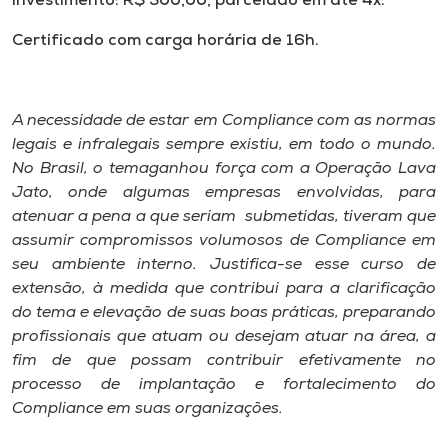
Investimento: R$ 300,00, parcelado em até 4x.
Museu
Certificado com carga horária de 16h.
Unoesc
Store
A necessidade de estar em Compliance com as normas
legais e infralegais sempre existiu, em todo o mundo.
No Brasil, o temaganhou força com a Operação Lava
Selecione
Jato, onde algumas empresas envolvidas, para
o idioma
atenuar a pena a que seriam submetidas, tiveram que
assumir compromissos volumosos de Compliance em
seu ambiente interno. Justifica-se esse curso de
extensão, à medida que contribui para a clarificação
A+
do tema e elevação de suas boas práticas, preparando
A-
profissionais que atuam ou desejam atuar na área, a
fim de que possam contribuir efetivamente no
processo de implantação e fortalecimento do
Compliance em suas organizações.