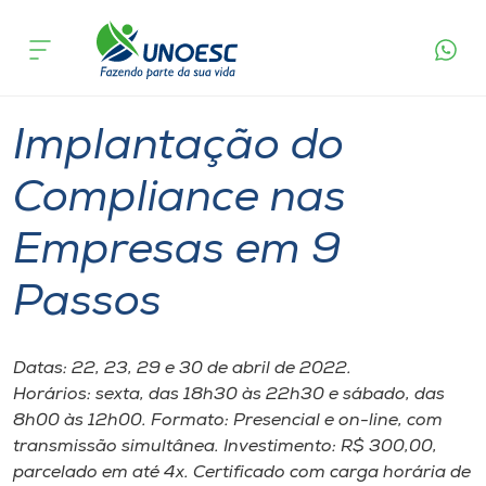
Página
O que
Implantação do Compliance nas Empresas
inicial
acontece
em 9 Passos
Cursos
Chapecó
Polo Xaxim
Onde estamos
Implantação do
Pesquisa
Compliance nas
Empresas em 9
Atendimento ao Estudante
Passos
Portal de Ensino
Datas: 22, 23, 29 e 30 de abril de 2022.
A
Horários: sexta, das 18h30 às 22h30 e sábado, das
Unoesc
8h00 às 12h00. Formato: Presencial e on-line, com
transmissão simultânea. Investimento: R$ 300,00,
Internacionalização
parcelado em até 4x. Certificado com carga horária de