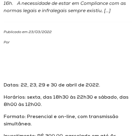
16h. A necessidade de estar em Compliance com as
normas legais e infralegais sempre existiu, […]
I.nova
Diplomados
Publicado em 23/03/2022
Por
Cultura
CPA
Biblioteca
Datas: 22, 23, 29 e 30 de abril de 2022.
Horários: sexta, das 18h30 às 22h30 e sábado, das
Editora
8h00 às 12h00.
Formato: Presencial e on-line, com transmissão
Rádio
simultânea.