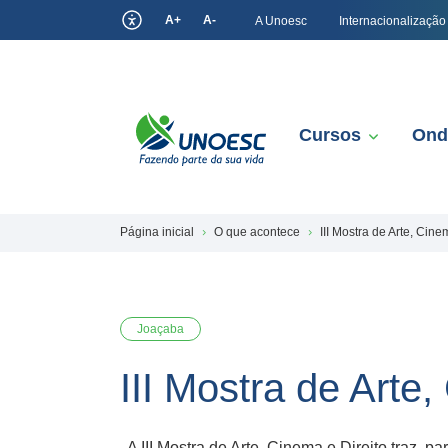
A+
A-
A Unoesc
Internacionalização
Cursos
Ond
Página inicial
O que acontece
III Mostra de Arte, Cine
Joaçaba
III Mostra de Arte,
A III Mostra de Arte, Cinema e Direito traz, p