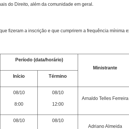
nais do Direito, além da comunidade em geral.
 que fizeram a inscrição e que cumprirem a frequência mínima e
Período (data/horário)
Ministrante
Início
Término
08/10
08/10
Arnaldo Telles Ferreira
8:00
12:00
08/10
08/10
Adriano Almeida