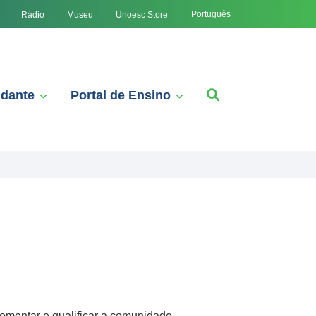
Português
Rádio
Museu
Unoesc Store
udante
Portal de Ensino
 fomentar e qualificar a comunidade