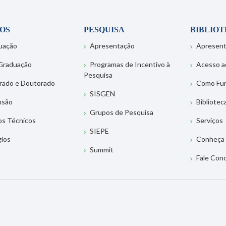
OS
PESQUISA
BIBLIO
uação
Apresentação
Apresen
Graduação
Programas de Incentivo à
Acesso a
Pesquisa
rado e Doutorado
Como Fu
SISGEN
nsão
Bibliotec
Grupos de Pesquisa
os Técnicos
Serviços
SIEPE
gios
Conheça 
Summit
Fale Con