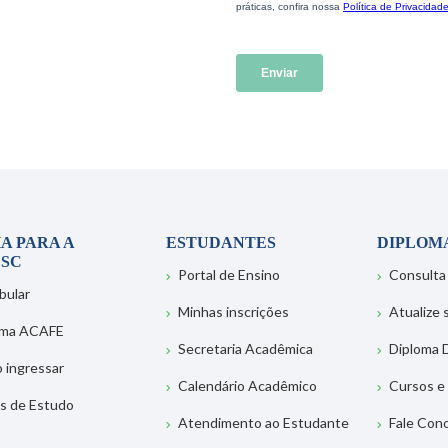
A PARA A
ESTUDANTES
DIPLOM
SC
Portal de Ensino
Consulta
bular
Minhas inscrições
Atualize
ema ACAFE
Secretaria Acadêmica
Diploma D
 ingressar
Calendário Acadêmico
Cursos e
s de Estudo
Atendimento ao Estudante
Fale Con