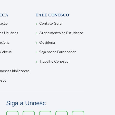
TECA
FALE CONOSCO
tação
Contato Geral
os Usuários
Atendimento ao Estudante
nciona
Ouvidoria
a Virtual
Seja nosso Fornecedor
Trabalhe Conosco
nossas bibliotecas
osco
Siga a Unoesc