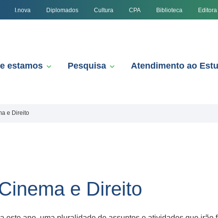
I.nova
Diplomados
Cultura
CPA
Biblioteca
Editora
e estamos
Pesquisa
Atendimento ao Est
ma e Direito
 Cinema e Direito
ara este ano, uma pluralidade de assuntos e atividades que irão