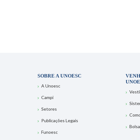
SOBRE A UNOESC
VENH
UNOE
A Unoesc
Vesti
Campi
Sist
Setores
Como
Publicações Legais
Bolsa
Funoesc