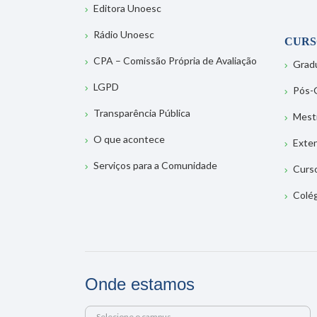
Editora Unoesc
Rádio Unoesc
CURS
CPA – Comissão Própria de Avaliação
Grad
LGPD
Pós-
Transparência Pública
Mest
O que acontece
Exte
Serviços para a Comunidade
Curs
Colé
Onde estamos
Selecione o campus