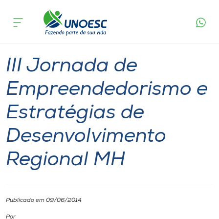
Página
O que
III Jornada de Empreendedorismo e Estratégias
inicial
acontece
de Desenvolvimento Regional MH
Cursos
Maravilha
Onde estamos
III Jornada de
Pesquisa
Empreendedorismo e
Estratégias de
Atendimento ao Estudante
Desenvolvimento
Portal de Ensino
Regional MH
A
Unoesc
Publicado em 09/06/2014
Internacionalização
Por