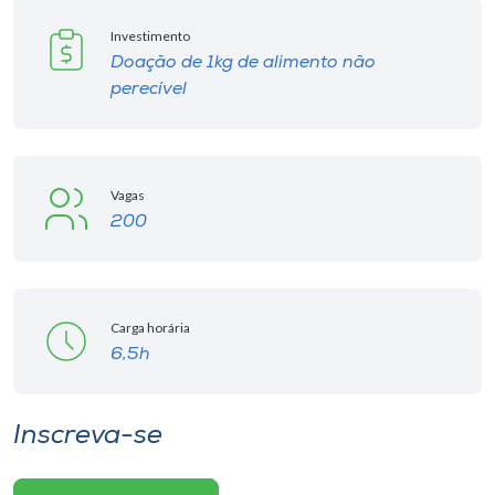
Museu
Investimento
Doação de 1kg de alimento não
Unoesc
perecível
Store
Vagas
Selecione
200
o idioma
A+
Carga horária
A-
6,5h
Inscreva-se