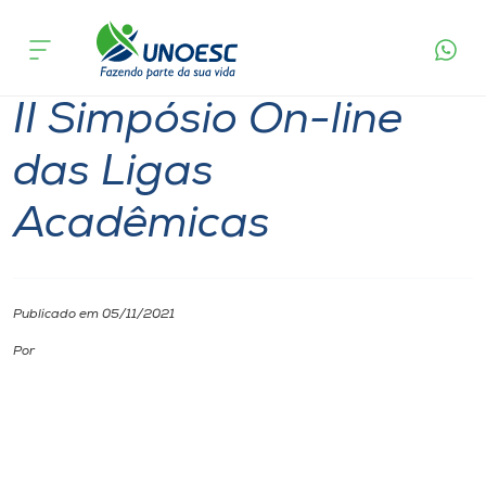
Página
O que
II Simpósio On-line das Ligas
inicial
acontece
Acadêmicas
Cursos
II Simpósio On-line
Onde estamos
das Ligas
Pesquisa
Acadêmicas
Atendimento ao Estudante
Portal de Ensino
Publicado em 05/11/2021
Por
A
Unoesc
Internacionalização