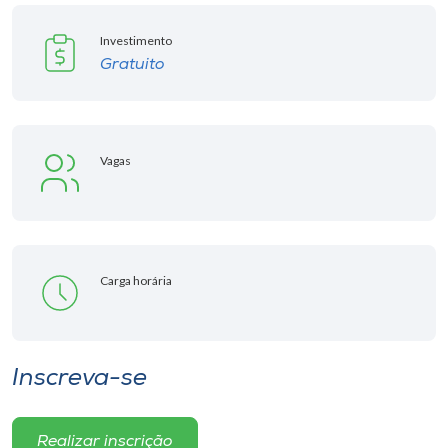
Museu
Investimento
Gratuito
Unoesc
Store
Vagas
Selecione
o idioma
Carga horária
A+
A-
Inscreva-se
Realizar inscrição