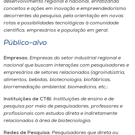
desenvolvimento regional e nacional, enfatizando
Museu
conceitos e ações em inovação e empreendedorismo
decorrentes da pesquisa, pela orientação em novas
Unoesc
rotas e possibilidades tecnológicas à comunidade
Store
científica, empresários e população em geral.
Público-alvo
Selecione
Empresas:
Empresas do setor industrial regional e
o idioma
nacional que buscam interações com pesquisadores e
empresários de setores relacionados (agroindústria,
alimentos, bebidas, biotecnologia, biofábricas,
biorremediação ambiental, biomedicina, etc.;
A+
A-
Instituições de CT&I:
Instituições de ensino e de
pesquisa por meio de pesquisadores, professores e
profissionais com estudos direta e indiretamente
relacionados à área de biotecnologia;
Redes de Pesquisa:
Pesquisadores que direta ou