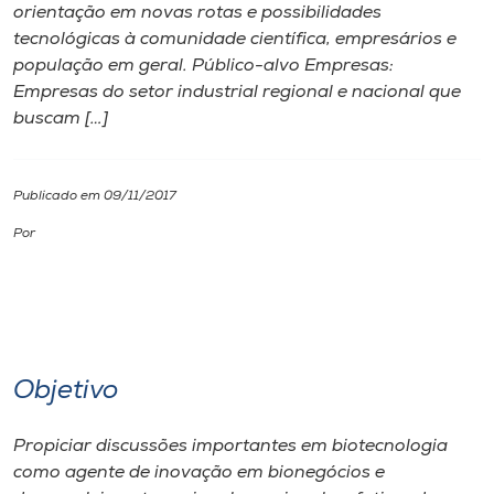
orientação em novas rotas e possibilidades
tecnológicas à comunidade científica, empresários e
I.nova
população em geral. Público-alvo Empresas:
Empresas do setor industrial regional e nacional que
Diplomados
buscam […]
Cultura
Publicado em 09/11/2017
Por
CPA
Biblioteca
Editora
Objetivo
Rádio
Propiciar discussões importantes em biotecnologia
como agente de inovação em bionegócios e