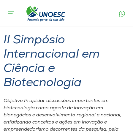
Página
O que
II Simpósio Internacional em Ciência e
inicial
acontece
Biotecnologia
Cursos
Videira
Onde estamos
II Simpósio
Pesquisa
Internacional em
Ciência e
Atendimento ao Estudante
Biotecnologia
Portal de Ensino
Objetivo Propiciar discussões importantes em
A
biotecnologia como agente de inovação em
Unoesc
bionegócios e desenvolvimento regional e nacional,
enfatizando conceitos e ações em inovação e
Internacionalização
empreendedorismo decorrentes da pesquisa, pela