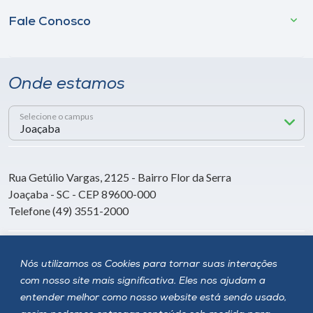
Fale Conosco
Onde estamos
Selecione o campus
Rua Getúlio Vargas, 2125 - Bairro Flor da Serra
Joaçaba - SC - CEP 89600-000
Telefone (49) 3551-2000
Siga a Unoesc
Nós utilizamos os Cookies para tornar suas interações
com nosso site mais significativa. Eles nos ajudam a
entender melhor como nosso website está sendo usado,