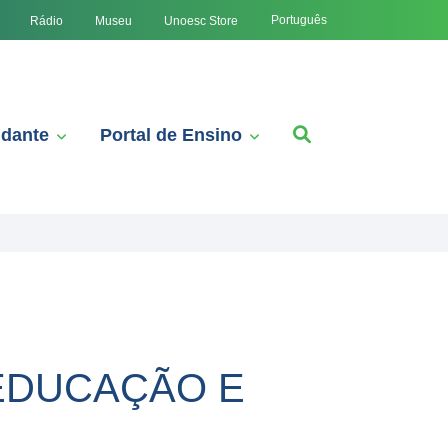
Português
Rádio
Museu
Unoesc Store
udante
Portal de Ensino
 EDUCAÇÃO E