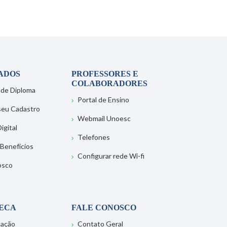
ADOS
PROFESSORES E
COLABORADORES
 de Diploma
Portal de Ensino
 seu Cadastro
Webmail Unoesc
igital
Telefones
 Benefícios
Configurar rede Wi-fi
osco
TECA
FALE CONOSCO
tação
Contato Geral