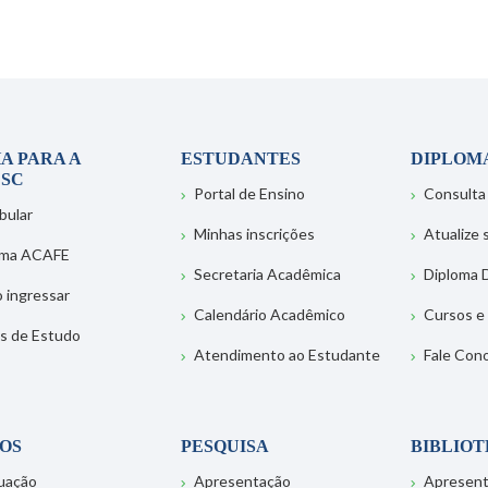
A PARA A
ESTUDANTES
DIPLOM
SC
Portal de Ensino
Consulta
bular
Minhas inscrições
Atualize
ema ACAFE
Secretaria Acadêmica
Diploma D
 ingressar
Calendário Acadêmico
Cursos e
s de Estudo
Atendimento ao Estudante
Fale Con
OS
PESQUISA
BIBLIO
uação
Apresentação
Apresen