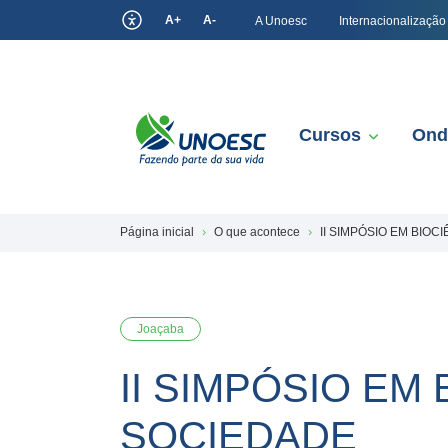
A+
A-
A Unoesc
Internacionalização
Cursos
Ond
Página inicial
O que acontece
II SIMPÓSIO EM BIO
Joaçaba
II SIMPÓSIO EM
SOCIEDADE