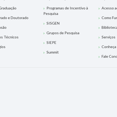
Graduação
Programas de Incentivo à
Acesso a
Pesquisa
rado e Doutorado
Como Fu
SISGEN
nsão
Bibliotec
Grupos de Pesquisa
os Técnicos
Serviços
SIEPE
gios
Conheça 
Summit
Fale Con