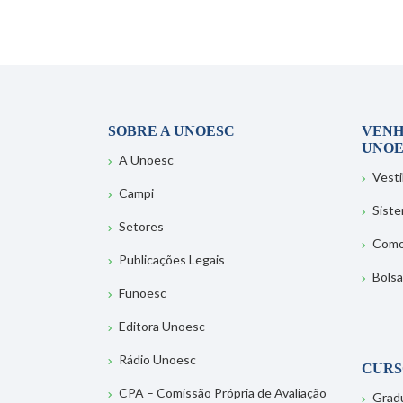
SOBRE A UNOESC
VENH
UNOE
A Unoesc
Vesti
Campi
Sist
Setores
Como
Publicações Legais
Bolsa
Funoesc
Editora Unoesc
Rádio Unoesc
CURS
CPA – Comissão Própria de Avaliação
Grad