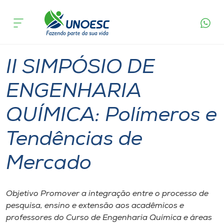
Página
O que
II SIMPÓSIO DE ENGENHARIA QUÍMICA:
inicial
acontece
Polímeros e Tendências de Mercado
Cursos
Videira
Onde estamos
II SIMPÓSIO DE
Pesquisa
ENGENHARIA
QUÍMICA: Polímeros e
Atendimento ao Estudante
Tendências de
Portal de Ensino
Mercado
A
Unoesc
Objetivo Promover a integração entre o processo de
pesquisa, ensino e extensão aos acadêmicos e
Internacionalização
professores do Curso de Engenharia Química e áreas