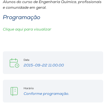
Museu
Alunos do curso de Engenharia Química, profissionais
e comunidade em geral.
Unoesc
Programação
Store
Clique aqui para visualizar
Selecione
o idioma
Data
2015-09-22 11:00:00
A+
A-
Horário
Conforme programação.