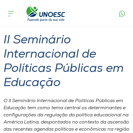
Página
O que
II Seminário Internacional de Políticas
inicial
acontece
Públicas em Educação
Cursos
Joaçaba
Onde estamos
II Seminário
Pesquisa
Internacional de
Políticas Públicas em
Atendimento ao Estudante
Educação
Portal de Ensino
O II Seminário Internacional de Políticas Públicas em
A
Educação tem como tema central os determinantes e
Unoesc
configurações da regulação da política educacional na
América Latina, despontados no contexto da ascensão
Internacionalização
das recentes agendas políticas e econômicas na região