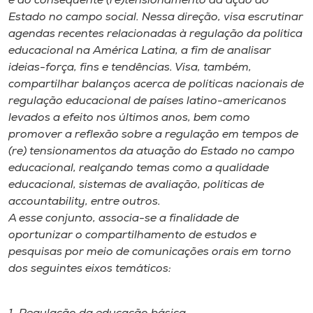
e do consequente (re)tensionamento da ação do
Museu
Estado no campo social. Nessa direção, visa escrutinar
agendas recentes relacionadas à regulação da política
Unoesc
educacional na América Latina, a fim de analisar
Store
ideias-força, fins e tendências. Visa, também,
compartilhar balanços acerca de políticas nacionais de
regulação educacional de países latino-americanos
levados a efeito nos últimos anos, bem como
Selecione
promover a reflexão sobre a regulação em tempos de
o idioma
(re) tensionamentos da atuação do Estado no campo
educacional, realçando temas como a qualidade
educacional, sistemas de avaliação, políticas de
accountability, entre outros.
A+
A esse conjunto, associa-se a finalidade de
A-
oportunizar o compartilhamento de estudos e
pesquisas por meio de comunicações orais em torno
dos seguintes eixos temáticos: