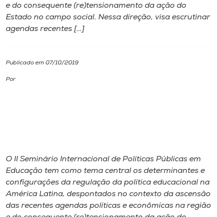
e do consequente (re)tensionamento da ação do
Estado no campo social. Nessa direção, visa escrutinar
I.nova
agendas recentes […]
Diplomados
Publicado em 07/10/2019
Cultura
Por
CPA
Biblioteca
O II Seminário Internacional de Políticas Públicas em
Editora
Educação tem como tema central os determinantes e
configurações da regulação da política educacional na
Rádio
América Latina, despontados no contexto da ascensão
das recentes agendas políticas e econômicas na região