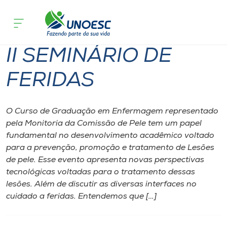
Página inicial
O que acontece
II SEMINÁRIO DE FERIDAS
Cursos
II SEMINÁRIO DE
Onde estamos
FERIDAS
Pesquisa
O Curso de Graduação em Enfermagem representado
Atendimento ao Estudante
pela Monitoria da Comissão de Pele tem um papel
fundamental no desenvolvimento acadêmico voltado
Portal de Ensino
para a prevenção, promoção e tratamento de Lesões
de pele. Esse evento apresenta novas perspectivas
tecnológicas voltadas para o tratamento dessas
A
lesões. Além de discutir as diversas interfaces no
Unoesc
cuidado a feridas. Entendemos que […]
Internacionalização