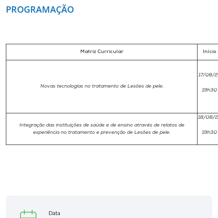
Museu
PROGRAMAÇÃO
Unoesc
Store
Matriz Curricular
Início
17/08/2
Novas tecnologias no tratamento de Lesões de pele.
19h30
Selecione
o idioma
18/08/2
Integração das instituições de saúde e de ensino através de relatos de
experiência no tratamento e prevenção de Lesões de pele.
19h30
A+
A-
Data