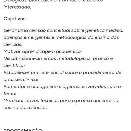
Biológicas, Biomedicina, Farmácia, e publico
Museu
interessado.
Objetivos:
Unoesc
Store
Gerar uma revisão conceitual sobre genética médica,
doenças emergentes e metodologias do ensino das
ciências;
Motivar aprendizagem acadêmica;
Selecione
Discutir conhecimentos metodológicos, prático e
o idioma
científico;
Estabelecer um referencial sobre o procedimento de
analises clinica;
A+
Fomentar o diálogo entre agentes envolvidos com o
A-
tema;
Propiciar novas técnicas para a prática docente no
ensino das ciências.