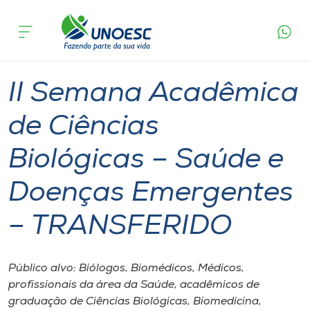
Página
O que
II Semana Acadêmica de Ciências Biológicas –
inicial
acontece
Saúde e Doenças Emergentes – TRANSFERIDO
Cursos
Xanxerê
Videira
Onde estamos
II Semana Acadêmica
Pesquisa
de Ciências
Biológicas – Saúde e
Atendimento ao Estudante
Doenças Emergentes
Portal de Ensino
– TRANSFERIDO
A
Unoesc
Público alvo: Biólogos, Biomédicos, Médicos,
profissionais da área da Saúde, acadêmicos de
Internacionalização
graduação de Ciências Biológicas, Biomedicina,