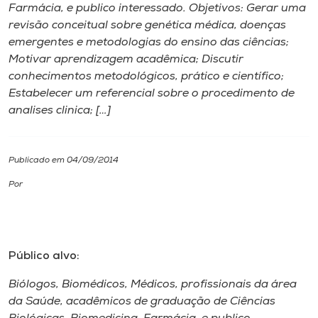
Farmácia, e publico interessado. Objetivos: Gerar uma
revisão conceitual sobre genética médica, doenças
I.nova
emergentes e metodologias do ensino das ciências;
Motivar aprendizagem acadêmica; Discutir
Diplomados
conhecimentos metodológicos, prático e científico;
Estabelecer um referencial sobre o procedimento de
analises clinica; […]
Cultura
CPA
Publicado em 04/09/2014
Por
Biblioteca
Editora
Público alvo:
Rádio
Biólogos, Biomédicos, Médicos, profissionais da área
da Saúde, acadêmicos de graduação de Ciências