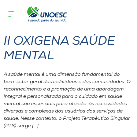
Página inicial
O que acontece
II OXIGENA SAÚDE MENTAL
Cursos
Xanxerê
Onde estamos
II OXIGENA SAÚDE
Pesquisa
MENTAL
Atendimento ao Estudante
A saúde mental é uma dimensão fundamental do
bem-estar geral dos indivíduos e das comunidades. O
Portal de Ensino
reconhecimento e a promoção de uma abordagem
integral e personalizada para o cuidado em saúde
mental são essenciais para atender às necessidades
A
diversas e complexas dos usuários dos serviços de
Unoesc
saúde. Nesse contexto, o Projeto Terapêutico Singular
(PTS) surge […]
Internacionalização