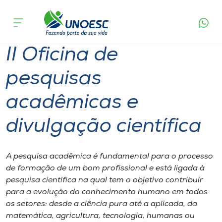
Página
O que
II Oficina de pesquisas acadêmicas e
inicial
acontece
divulgação científica
Cursos
II Oficina de
Onde estamos
pesquisas
Pesquisa
acadêmicas e
Atendimento ao Estudante
divulgação científica
Portal de Ensino
A pesquisa acadêmica é fundamental para o processo
de formação de um bom profissional e está ligada à
A
pesquisa científica na qual tem o objetivo contribuir
Unoesc
para a evolução do conhecimento humano em todos
os setores: desde a ciência pura até a aplicada, da
Internacionalização
matemática, agricultura, tecnologia, humanas ou