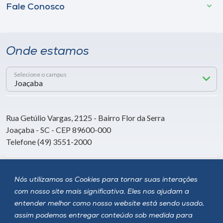
Fale Conosco
Onde estamos
Selecione o campus
Rua Getúlio Vargas, 2125 - Bairro Flor da Serra
Joaçaba - SC - CEP 89600-000
Telefone (49) 3551-2000
Siga a Unoesc
Nós utilizamos os Cookies para tornar suas interações
com nosso site mais significativa. Eles nos ajudam a
entender melhor como nosso website está sendo usado,
assim podemos entregar conteúdo sob medida para