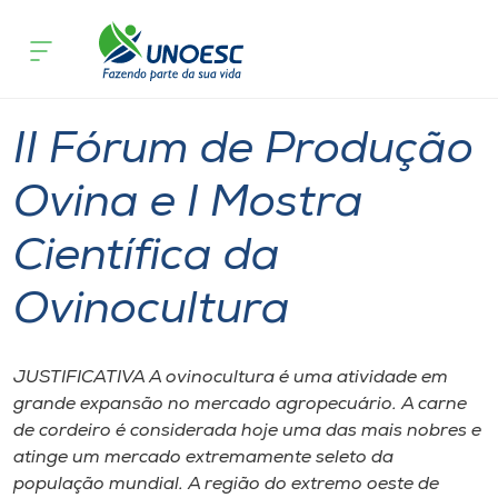
Página
O que
II Fórum de Produção Ovina e I Mostra Cie
inicial
acontece
Ovinocultura
Cursos
São Miguel do Oeste
Onde estamos
II Fórum de Produção
Pesquisa
Ovina e I Mostra
Científica da
Atendimento ao Estudante
Ovinocultura
Portal de Ensino
JUSTIFICATIVA A ovinocultura é uma atividade em
A
grande expansão no mercado agropecuário. A carne
Unoesc
de cordeiro é considerada hoje uma das mais nobres e
atinge um mercado extremamente seleto da
Internacionalização
população mundial. A região do extremo oeste de