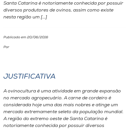
Santa Catarina é notoriamente conhecida por possuir
diversos produtores de ovinos, assim como existe
I.nova
nesta região um […]
Diplomados
Publicado em 20/06/2016
Cultura
Por
CPA
JUSTIFICATIVA
Biblioteca
A ovinocultura é uma atividade em grande expansão
Editora
no mercado agropecuário. A carne de cordeiro é
considerada hoje uma das mais nobres e atinge um
mercado extremamente seleto da população mundial.
Rádio
A região do extremo oeste de Santa Catarina é
notoriamente conhecida por possuir diversos