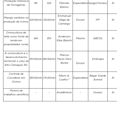
Produção Intensiva
9h
10h
Marcelo
Especialista
Epagri/Unoesc
1h
de Forrageiras.
Ramon
Emmanuel
Manejo sanitário na
10h30min
11h30min
Veiga de
Doutor
IFF
1h
produção de ovinos.
Camargo
Ovinocultura de
leite como fonte de
Anderson
14h
15h
Mestre
ABCOL
1h
renda em
Elias Bianchi
propriedades rurais.
A ovinocultura e o
Marcos
desenvolvimento
15h30min
16h30min
Flavio Silva
Embrapa
1h
territorial: o caso do
Borba
Doutor
Alto Camaquã, RS.
Controle de
Nilson A.
Bayer Saúde
Coccidiose em
16h30min
17h30min
Especialista
1h
Coelho**
Animal
Ovinos
Mostra de
-
-
Acadêmicos
-
Unoesc
1h
trabalhos científicos