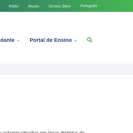
Português
Rádio
Museu
Unoesc Store
udante
Portal de Ensino
 estarem situadas em áreas distintas do