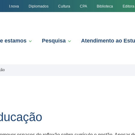
I.nova
Diplomados
Cultura
CPA
Biblioteca
Editora
e estamos
Pesquisa
Atendimento ao Est
ção
Educação
mover espaços de reflexão sobre currículo e gestão. Apesar de