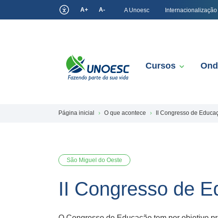
A+
A-
A Unoesc
Internacionalização
Cursos
Ond
Página inicial
O que acontece
II Congresso de Educa
São Miguel do Oeste
II Congresso de 
O Congresso de Educação tem por objetivo pro