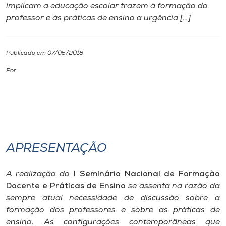
implicam a educação escolar trazem à formação do
professor e às práticas de ensino a urgência […]
I.nova
Diplomados
Publicado em 07/05/2018
Por
Cultura
CPA
Biblioteca
APRESENTAÇÃO
Editora
A realização do
I Seminário Nacional de Formação
Docente e Práticas de Ensino
se assenta na razão da
sempre atual necessidade de discussão sobre a
Rádio
formação dos professores e sobre as práticas de
ensino. As configurações contemporâneas que