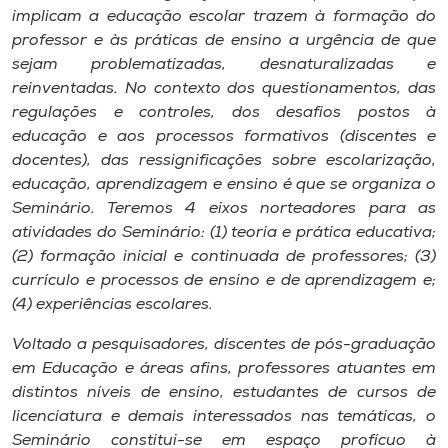
Museu
implicam a educação escolar trazem à formação do
professor e às práticas de ensino a urgência de que
sejam problematizadas, desnaturalizadas e
Unoesc
reinventadas. No contexto dos questionamentos, das
Store
regulações e controles, dos desafios postos à
educação e aos processos formativos (discentes e
docentes), das ressignificações sobre escolarização,
educação, aprendizagem e ensino é que se organiza o
Selecione
o idioma
Seminário. Teremos 4 eixos norteadores para as
atividades do Seminário: (1) teoria e prática educativa;
(2) formação inicial e continuada de professores; (3)
currículo e processos de ensino e de aprendizagem e;
A+
(4) experiências escolares.
A-
Voltado a pesquisadores, discentes de pós-graduação
em Educação e áreas afins, professores atuantes em
distintos níveis de ensino, estudantes de cursos de
licenciatura e demais interessados nas temáticas, o
Seminário constitui-se em espaço profícuo à