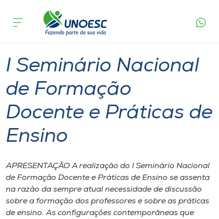
Página
O que
I Seminário Nacional de Formação Docente e
inicial
acontece
Práticas de Ensino
Cursos
Joaçaba
Onde estamos
I Seminário Nacional
Pesquisa
de Formação
Docente e Práticas de
Atendimento ao Estudante
Ensino
Portal de Ensino
APRESENTAÇÃO A realização do I Seminário Nacional
A
de Formação Docente e Práticas de Ensino se assenta
Unoesc
na razão da sempre atual necessidade de discussão
sobre a formação dos professores e sobre as práticas
Internacionalização
de ensino. As configurações contemporâneas que