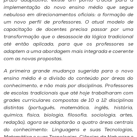
prazo adaptativo, existe um ponto crucial para a
Museu
implementação do novo ensino médio que segue
nebuloso em direcionamentos oficiais: a formação de
Unoesc
um novo perfil de professores. O atual modelo de
Store
capacitação de docentes precisa passar por uma
transformação que o desassocie da lógica tradicional
até então aplicada, para que os professores se
adaptem a uma abordagem mais integrada e coerente
Selecione
com as novas propostas.
o idioma
A primeira grande mudança sugerida para o novo
ensino médio é a divisão do conteúdo por áreas do
conhecimento, e não mais por disciplinas. Professores
A+
de escolas tradicionais que até hoje trabalharam com
A-
grades curriculares compostas de 10 a 12 disciplinas
distintas (português, matemática, inglês, história,
química, física, biologia, filosofia, sociologia, artes,
redação), agora se adaptarão a quatro áreas centrais
do conhecimento: Linguagens e suas Tecnologias,