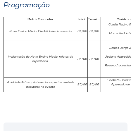
Programação
Matriz Curricular
Início
Término
Ministran
Camila Regina R
Novo Ensino Médio: Flexibilidade do currículo
24/06
24/06
Marco André Ser
Jemes Jorge A
Implantação do Novo Ensino Médio: relatos de
Josiane Aparecid
25/06
25/06
experiência
Rosana Aparecida
Elisabeth Barett
Atividade Prática: síntese dos aspectos centrais
25/06
25/06
Aparecida de
discutidos no evento