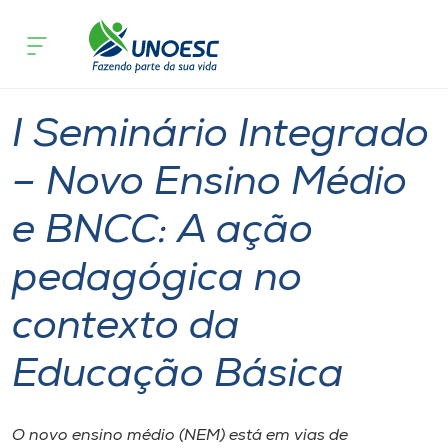
Página
O que
I Seminário Integrado – Novo Ensino Méd
inicial
acontece
Educação Básica
Cursos
Joaçaba
Onde estamos
I Seminário Integrado
Pesquisa
– Novo Ensino Médio
e BNCC: A ação
Atendimento ao Estudante
pedagógica no
Portal de Ensino
contexto da
A
Educação Básica
Unoesc
Internacionalização
O novo ensino médio (NEM) está em vias de