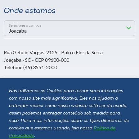
Onde estamos
Selecione o campus
Rua Getúlio Vargas, 2125 - Bairro Flor da Serra
Joaçaba - SC - CEP 89600-000
Telefone (49) 3551-2000
Siga a Unoesc
Nós utilizamos os Cookies para tornar suas interações
com nosso site mais significativa. Eles nos ajudam a
entender melhor como nosso website está sendo usado,
assim podemos entregar conteúdo sob medida para
você. Para mais informações sobre os tipos diferentes de
cookies que estamos usando, leia nossa
Política de
Privacidade
.