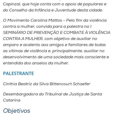
Museu
Capinzal, que hoje conta com o apoio de populares e
do Conselho da Infância e Juventude desta cidade.
Unoesc
O Movimento Carolina Mattos - Pelo fim da violência
Store
contra a mulher, convida para a palestra no I
SEMINÁRIO DE PREVENÇÃO E COMBATE À VIOLÊNCIA
CONTRA A MULHER, com objetivo de auxiliar no
amparo e acalento aos amigos e familiares de todas
Selecione
as vítimas de violência e, principalmente, auxiliar no
o idioma
desenvolvimento de uma sociedade mais consciente e
entendida dos anseios da mulher.
PALESTRANTE
A+
A-
Cinthia Beatriz da Silva Bittencourt Schaefer
Desembargadora do Tribulnal de Justiça de Santa
Catarina
Objetivos