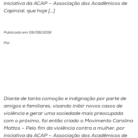
iniciativa da ACAP – Associação dos Acadêmicos de
Capinzal, que hoje […]
I.nova
Diplomados
Publicado em 09/08/2016
Por
Cultura
CPA
Biblioteca
Diante de tanta comoção e indignação por parte de
Editora
amigos e familiares, visando inibir novos casos de
violência e gerar uma sociedade mais preocupada
com o próximo, foi então criado o Movimento Carolina
Rádio
Mattos – Pelo fim da violência contra a mulher, por
iniciativa da ACAP – Associação dos Acadêmicos de