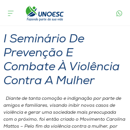
Página
O que
I Seminário De Prevenção E Combate À
inicial
acontece
Violência Contra A Mulher
Cursos
Joaçaba
Onde estamos
I Seminário De
Pesquisa
Prevenção E
Combate À Violência
Atendimento ao Estudante
Contra A Mulher
Portal de Ensino
Diante de tanta comoção e indignação por parte de
A
amigos e familiares, visando inibir novos casos de
Unoesc
violência e gerar uma sociedade mais preocupada
com o próximo, foi então criado o Movimento Carolina
Internacionalização
Mattos – Pelo fim da violência contra a mulher, por