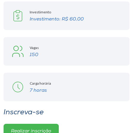
Museu
Investimento
Investimento: R$ 60,00
Unoesc
Store
Vagas
150
Selecione
o idioma
Carga horária
A+
7 horas
A-
Inscreva-se
Realizar inscrição