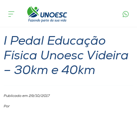
Página
O que
I Pedal Educação Física Unoesc Videira –
inicial
acontece
30km e 40km
Cursos
Videira
Onde estamos
I Pedal Educação
Pesquisa
Física Unoesc Videira
– 30km e 40km
Atendimento ao Estudante
Portal de Ensino
Publicado em 29/10/2017
A
Por
Unoesc
Internacionalização