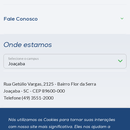
Fale Conosco
Onde estamos
Selecione o campus
Rua Getúlio Vargas, 2125 - Bairro Flor da Serra
Joaçaba - SC - CEP 89600-000
Telefone (49) 3551-2000
Siga a Unoesc
Nós utilizamos os Cookies para tornar suas interações
com nosso site mais significativa. Eles nos ajudam a