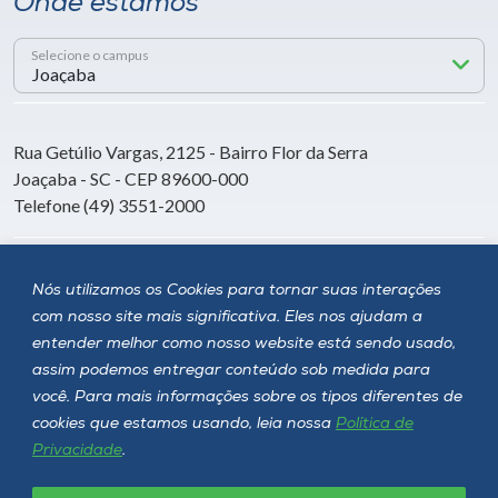
Onde estamos
Selecione o campus
Rua Getúlio Vargas, 2125 - Bairro Flor da Serra
Joaçaba - SC - CEP 89600-000
Telefone (49) 3551-2000
Siga a Unoesc
Nós utilizamos os Cookies para tornar suas interações
com nosso site mais significativa. Eles nos ajudam a
entender melhor como nosso website está sendo usado,
assim podemos entregar conteúdo sob medida para
você. Para mais informações sobre os tipos diferentes de
cookies que estamos usando, leia nossa
Política de
Privacidade
.