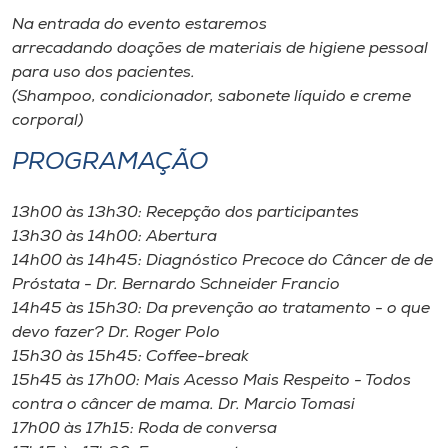
Museu
Na entrada do evento estaremos
arrecadando doações de materiais de higiene pessoal
Unoesc
para uso dos pacientes.
Store
(Shampoo, condicionador, sabonete líquido e creme
corporal)
PROGRAMAÇÃO
Selecione
o idioma
13h00 às 13h30: Recepção dos participantes
13h30 às 14h00: Abertura
14h00 às 14h45: Diagnóstico Precoce do Câncer de de
Próstata - Dr. Bernardo Schneider Francio
A+
14h45 às 15h30: Da prevenção ao tratamento - o que
A-
devo fazer? Dr. Roger Polo
15h30 às 15h45: Coffee-break
15h45 às 17h00: Mais Acesso Mais Respeito - Todos
contra o câncer de mama. Dr. Marcio Tomasi
17h00 às 17h15: Roda de conversa