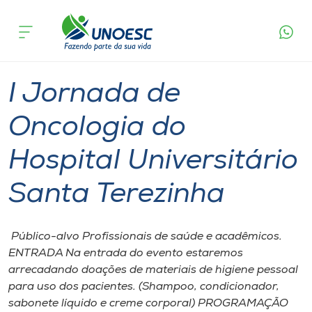
Página
O que
I Jornada de Oncologia do Hospital
inicial
acontece
Universitário Santa Terezinha
Cursos
Joaçaba
Onde estamos
I Jornada de
Pesquisa
Oncologia do
Hospital Universitário
Atendimento ao Estudante
Santa Terezinha
Portal de Ensino
​ Público-alvo Profissionais de saúde e acadêmicos.
A
ENTRADA Na entrada do evento estaremos
Unoesc
arrecadando doações de materiais de higiene pessoal
para uso dos pacientes. (Shampoo, condicionador,
Internacionalização
sabonete líquido e creme corporal) PROGRAMAÇÃO