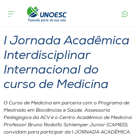
Página
O que
I Jornada Acadêmica Interdisciplinar
inicial
acontece
Internacional do curso de Medicina
Cursos
Joaçaba
Onde estamos
I Jornada Acadêmica
Pesquisa
Interdisciplinar
Internacional do
Atendimento ao Estudante
curso de Medicina
Portal de Ensino
O Curso de Medicina em parceria com o Programa de
A
Mestrado em Biociências e Saúde, Assessoria
Unoesc
Pedagógica da ACV e o Centro Acadêmico de Medicina
Professor Bruno Rodolfo Schlemper Junior (CAMED),
Internacionalização
convidam para participar da I JORNADA ACADÊMICA