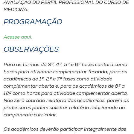
Museu
AVALIAÇÃO DO PERFIL PROFISSIONAL DO CURSO DE
MEDICINA.
Unoesc
PROGRAMAÇÃO
Store
Acesse aqui.
OBSERVAÇÕES
Selecione
o idioma
Para as turmas da 3ª, 4ª, 5ª e 6ª fases contará como
horas para atividade complementar fechada, para os
acadêmicos de 1ª, 2ª e 7ª fases como atividade
complementar aberta e, para os acadêmicos de 8ª a
A+
12ª como horas para atividade complementar aberta.
A-
Não será cobrado relatório dos acadêmicos, porém os
professores podem solicitar relatório relacionado ao
componente curricular.
Os acadêmicos deverão participar integralmente das