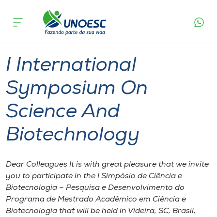
Página
O que
I International Symposium On Science And
inicial
acontece
Biotechnology
Cursos
Videira
Onde estamos
I International
Pesquisa
Symposium On
Science And
Atendimento ao Estudante
Biotechnology
Portal de Ensino
Dear Colleagues It is with great pleasure that we invite
A
you to participate in the I Simpósio de Ciência e
Unoesc
Biotecnologia – Pesquisa e Desenvolvimento do
Programa de Mestrado Acadêmico em Ciência e
Internacionalização
Biotecnologia that will be held in Videira, SC, Brasil,