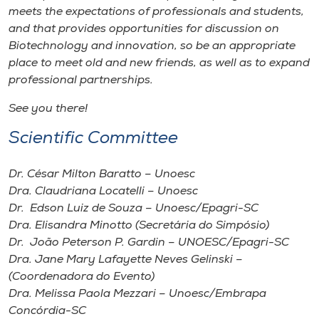
Museu
meets the expectations of professionals and students,
and that provides opportunities for discussion on
Biotechnology and innovation, so be an appropriate
Unoesc
place to meet old and new friends, as well as to expand
Store
professional partnerships.
See you there!
Scientific Committee
Selecione
o idioma
Dr. César Milton Baratto – Unoesc
Dra. Claudriana Locatelli – Unoesc
Dr. Edson Luiz de Souza – Unoesc/Epagri-SC
A+
Dra. Elisandra Minotto (Secretária do Simpósio)
A-
Dr. João Peterson P. Gardin – UNOESC/Epagri-SC
Dra. Jane Mary Lafayette Neves Gelinski –
(Coordenadora do Evento)
Dra. Melissa Paola Mezzari – Unoesc/Embrapa
Concórdia-SC