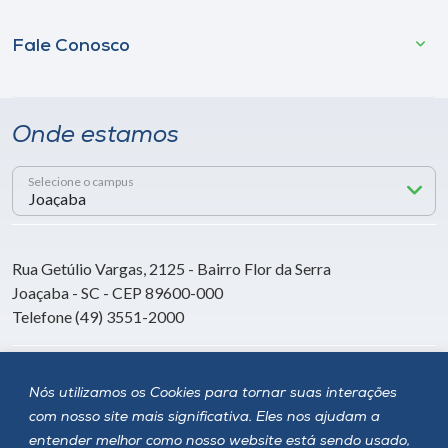
Fale Conosco
Onde estamos
Selecione o campus
Rua Getúlio Vargas, 2125 - Bairro Flor da Serra
Joaçaba - SC - CEP 89600-000
Telefone (49) 3551-2000
Siga a Unoesc
Nós utilizamos os Cookies para tornar suas interações
com nosso site mais significativa. Eles nos ajudam a
entender melhor como nosso website está sendo usado,