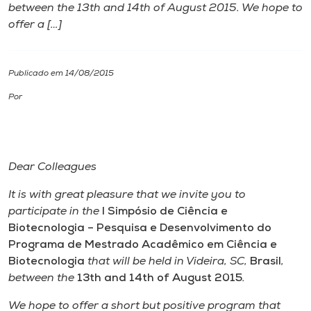
between the 13th and 14th of August 2015. We hope to
offer a […]
I.nova
Diplomados
Publicado em 14/08/2015
Por
Cultura
CPA
Dear Colleagues
Biblioteca
It is with great pleasure that we invite you to
participate in the
I Simpósio de Ciência e
Biotecnologia – Pesquisa e Desenvolvimento do
Editora
Programa de Mestrado Acadêmico em Ciência e
Biotecnologia
that will be held in Videira, SC,
Brasil
,
Rádio
between the
13th and 14th of August 2015
.
We hope to offer a short but positive program that