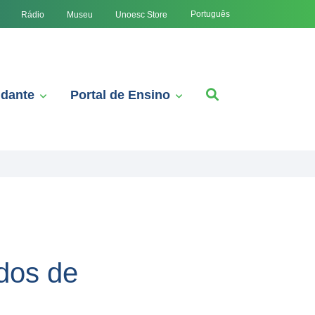
Português
Rádio
Museu
Unoesc Store
udante
Portal de Ensino
udos de