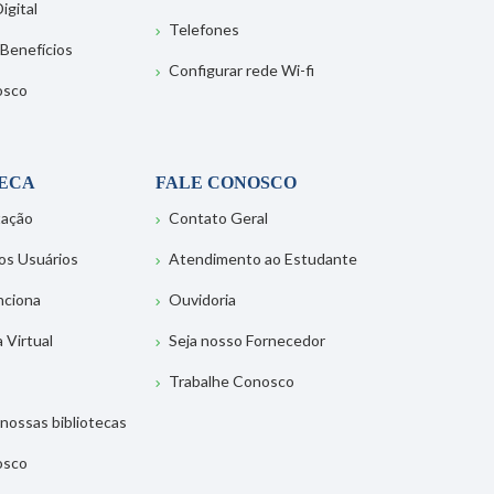
igital
Telefones
 Benefícios
Configurar rede Wi-fi
osco
TECA
FALE CONOSCO
tação
Contato Geral
os Usuários
Atendimento ao Estudante
nciona
Ouvidoria
a Virtual
Seja nosso Fornecedor
Trabalhe Conosco
nossas bibliotecas
osco