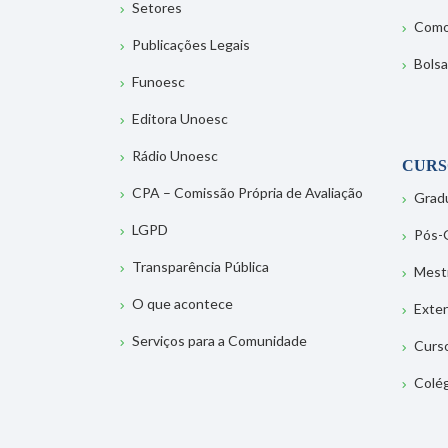
Setores
Como
Publicações Legais
Bolsa
Funoesc
Editora Unoesc
Rádio Unoesc
CURS
CPA – Comissão Própria de Avaliação
Grad
LGPD
Pós-
Transparência Pública
Mest
O que acontece
Exte
Serviços para a Comunidade
Curs
Colé