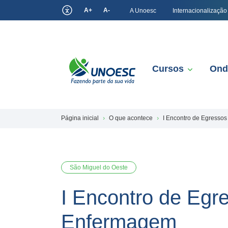
A+
A-
A Unoesc
Internacionalização
Cursos
Ond
Página inicial
O que acontece
I Encontro de Egresso
São Miguel do Oeste
I Encontro de Egr
Enfermagem