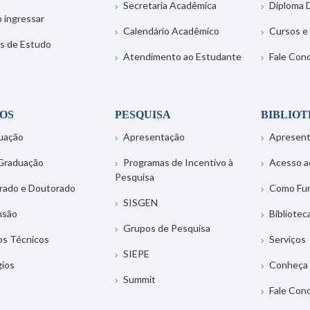
Secretaria Acadêmica
Diploma D
 ingressar
Calendário Acadêmico
Cursos e
s de Estudo
Atendimento ao Estudante
Fale Con
OS
PESQUISA
BIBLIO
uação
Apresentação
Apresen
Graduação
Programas de Incentivo à
Acesso a
Pesquisa
rado e Doutorado
Como Fu
SISGEN
nsão
Bibliotec
Grupos de Pesquisa
os Técnicos
Serviços
SIEPE
gios
Conheça 
Summit
Fale Con