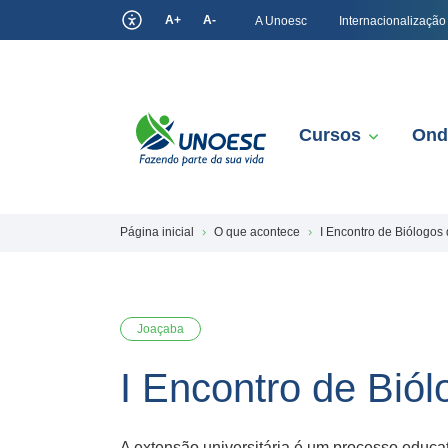
A+
A-
A Unoesc
Internacionalização
Cursos
Ond
Página inicial
O que acontece
I Encontro de Biólogos
Joaçaba
I Encontro de Bió
A extensão universitária é um processo educativ