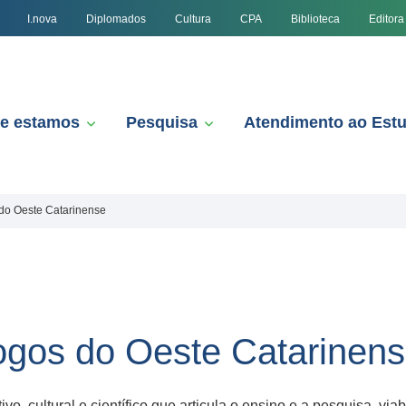
I.nova
Diplomados
Cultura
CPA
Biblioteca
Editora
e estamos
Pesquisa
Atendimento ao Est
 do Oeste Catarinense
logos do Oeste Catarinen
o, cultural e científico que articula o ensino e a pesquisa, via