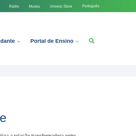
Português
Rádio
Museu
Unoesc Store
udante
Portal de Ensino
se
biliza a relação transformadora entre