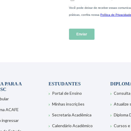
A PARA A
ESTUDANTES
DIPLOM
SC
Portal de Ensino
Consulta
bular
Minhas inscrições
Atualize
ema ACAFE
Secretaria Acadêmica
Diploma D
 ingressar
Calendário Acadêmico
Cursos e