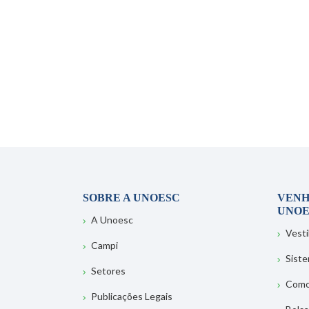
SOBRE A UNOESC
VENH
UNOE
A Unoesc
Vesti
Campi
Sist
Setores
Como
Publicações Legais