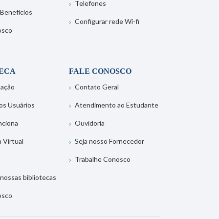
Telefones
 Benefícios
Configurar rede Wi-fi
osco
TECA
FALE CONOSCO
tação
Contato Geral
os Usuários
Atendimento ao Estudante
nciona
Ouvidoria
a Virtual
Seja nosso Fornecedor
Trabalhe Conosco
nossas bibliotecas
osco