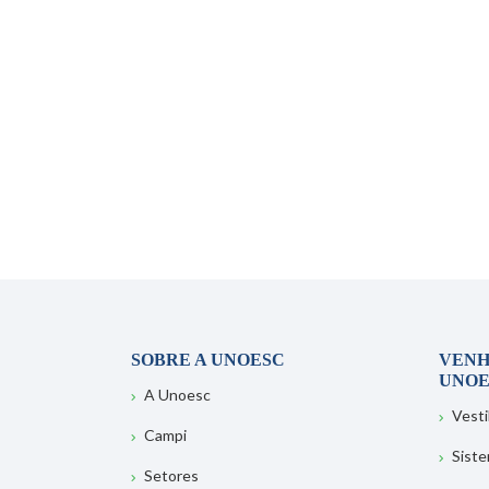
SOBRE A UNOESC
VENH
UNOE
A Unoesc
Vesti
Campi
Sist
Setores