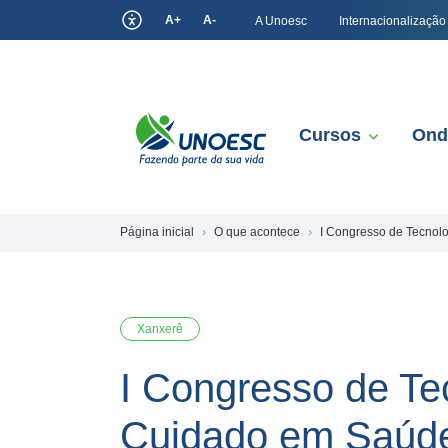
A+
A-
A Unoesc
Internacionalização
Cursos
Ond
Página inicial
O que acontece
I Congresso de Tecno
Xanxerê
I Congresso de T
Cuidado em Saúd