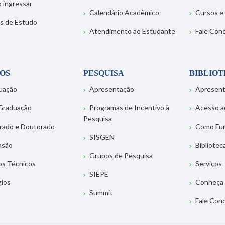
 ingressar
Calendário Acadêmico
Cursos e
s de Estudo
Atendimento ao Estudante
Fale Con
OS
PESQUISA
BIBLIO
uação
Apresentação
Apresen
Graduação
Programas de Incentivo à
Acesso a
Pesquisa
rado e Doutorado
Como Fu
SISGEN
nsão
Bibliotec
Grupos de Pesquisa
os Técnicos
Serviços
SIEPE
gios
Conheça 
Summit
Fale Con