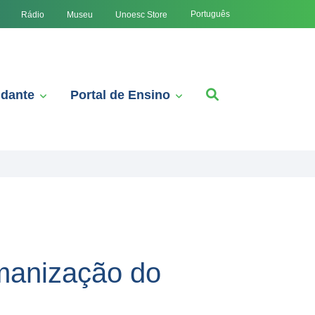
Português
Rádio
Museu
Unoesc Store
udante
Portal de Ensino
manização do