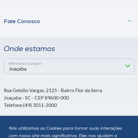
Fale Conosco
Onde estamos
Selecione o campus
Rua Getúlio Vargas, 2125 - Bairro Flor da Serra
Joaçaba - SC - CEP 89600-000
Telefone (49) 3551-2000
Siga a Unoesc
Nós utilizamos os Cookies para tornar suas interações
com nosso site mais significativa. Eles nos ajudam a