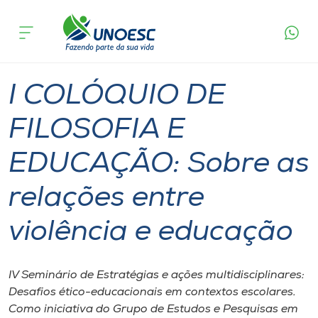
Página
O que
I COLÓQUIO DE FILOSOFIA E EDUCAÇÃO:
inicial
acontece
Sobre as relações entre violência e educação
Cursos
Joaçaba
Onde estamos
I COLÓQUIO DE
Pesquisa
FILOSOFIA E
EDUCAÇÃO: Sobre as
Atendimento ao Estudante
relações entre
Portal de Ensino
violência e educação
A
Unoesc
IV Seminário de Estratégias e ações multidisciplinares:
Desafios ético-educacionais em contextos escolares.
Internacionalização
Como iniciativa do Grupo de Estudos e Pesquisas em