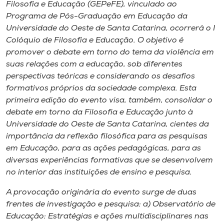
Museu
Filosofia e Educação (GEPeFE), vinculado ao
Programa de Pós-Graduação em Educação da
Universidade do Oeste de Santa Catarina, ocorrerá o I
Unoesc
Colóquio de Filosofia e Educação. O objetivo é
Store
promover o debate em torno do tema da violência em
suas relações com a educação, sob diferentes
perspectivas teóricas e considerando os desafios
formativos próprios da sociedade complexa. Esta
Selecione
primeira edição do evento visa, também, consolidar o
o idioma
debate em torno da Filosofia e Educação junto à
Universidade do Oeste de Santa Catarina, cientes da
importância da reflexão filosófica para as pesquisas
A+
em Educação, para as ações pedagógicas, para as
A-
diversas experiências formativas que se desenvolvem
no interior das instituições de ensino e pesquisa.
A provocação originária do evento surge de duas
frentes de investigação e pesquisa: a) Observatório de
Educação: Estratégias e ações multidisciplinares nas