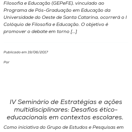
Filosofia e Educação (GEPeFE), vinculado ao
Programa de Pós-Graduação em Educação da
I.nova
Universidade do Oeste de Santa Catarina, ocorrerá o I
Colóquio de Filosofia e Educação. O objetivo é
Diplomados
promover o debate em torno […]
Cultura
Publicado em 19/06/2017
Por
CPA
Biblioteca
Editora
IV Seminário de Estratégias e ações
multidisciplinares: Desafios ético-
educacionais em contextos escolares.
Rádio
Como iniciativa do Grupo de Estudos e Pesquisas em