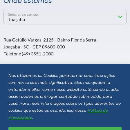
Onde estamos
Selecione o campus
Rua Getúlio Vargas, 2125 - Bairro Flor da Serra
Joaçaba - SC - CEP 89600-000
Telefone (49) 3551-2000
Siga a Unoesc
Nós utilizamos os Cookies para tornar suas interações
com nosso site mais significativa. Eles nos ajudam a
entender melhor como nosso website está sendo usado,
assim podemos entregar conteúdo sob medida para
você. Para mais informações sobre os tipos diferentes de
cookies que estamos usando, leia nossa
Política de
Privacidade
.