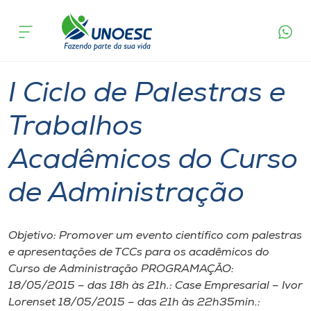
Página
O que
I Ciclo de Palestras e Trabalhos Acadêmicos
inicial
acontece
do Curso de Administração
Cursos
Xanxerê
Onde estamos
I Ciclo de Palestras e
Pesquisa
Trabalhos
Acadêmicos do Curso
Atendimento ao Estudante
de Administração
Portal de Ensino
Objetivo: Promover um evento científico com palestras
A
e apresentações de TCCs para os acadêmicos do
Unoesc
Curso de Administração PROGRAMAÇÃO:
18/05/2015 – das 18h às 21h.: Case Empresarial – Ivor
Internacionalização
Lorenset 18/05/2015 – das 21h às 22h35min.: