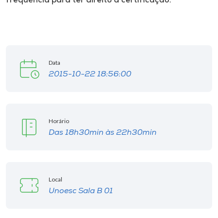
frequência para ter direito a certificação.
Museu
Unoesc
Store
Data
2015-10-22 18:56:00
Selecione
o idioma
Horário
Das 18h30min às 22h30min
A+
A-
Local
Unoesc Sala B 01