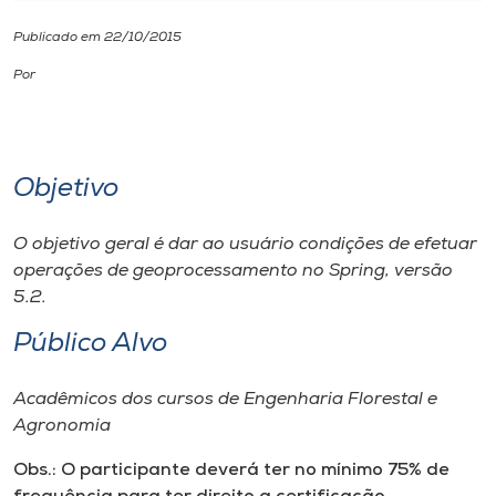
Publicado em 22/10/2015
I.nova
Por
Diplomados
Cultura
Objetivo
CPA
O objetivo geral é dar ao usuário condições de efetuar
operações de geoprocessamento no Spring, versão
5.2.
Biblioteca
Público Alvo
Editora
Acadêmicos dos cursos de Engenharia Florestal e
Agronomia
Rádio
Obs.: O participante deverá ter no mínimo 75% de