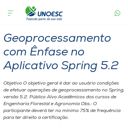
Página
O que
Geoprocessamento com Ênfase no
inicial
acontece
Aplicativo Spring 5.2
Cursos
Xanxerê
Onde estamos
Geoprocessamento
Pesquisa
com Ênfase no
Aplicativo Spring 5.2
Atendimento ao Estudante
Portal de Ensino
Objetivo O objetivo geral é dar ao usuário condições
de efetuar operações de geoprocessamento no Spring,
versão 5.2. Público Alvo Acadêmicos dos cursos de
A
Engenharia Florestal e Agronomia Obs.: O
Unoesc
participante deverá ter no mínimo 75% de frequência
para ter direito a certificação.
Internacionalização