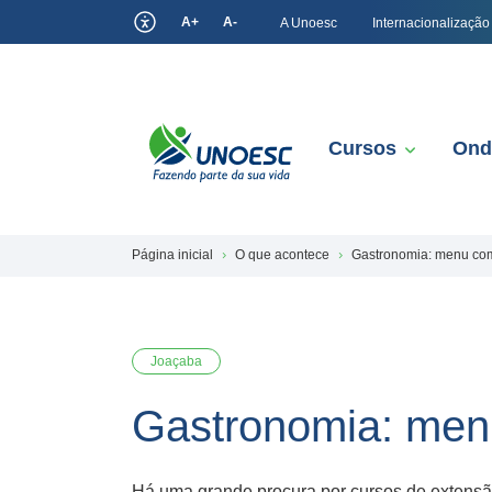
A+
A-
A Unoesc
Internacionalização
Cursos
Ond
Página inicial
O que acontece
Gastronomia: menu co
Joaçaba
Gastronomia: men
Há uma grande procura por cursos de extensã