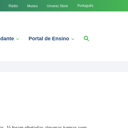
Português
Rádio
Museu
Unoesc Store
udante
Portal de Ensino
is. Já foram ofertadas algumas turmas com