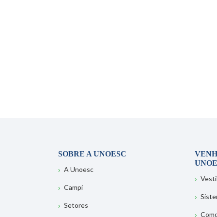
SOBRE A UNOESC
VENH
UNOE
A Unoesc
Vesti
Campi
Sist
Setores
Como