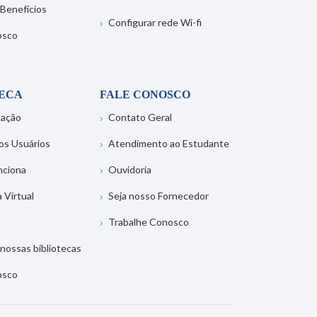
 Benefícios
Configurar rede Wi-fi
osco
TECA
FALE CONOSCO
tação
Contato Geral
os Usuários
Atendimento ao Estudante
nciona
Ouvidoria
a Virtual
Seja nosso Fornecedor
Trabalhe Conosco
nossas bibliotecas
osco