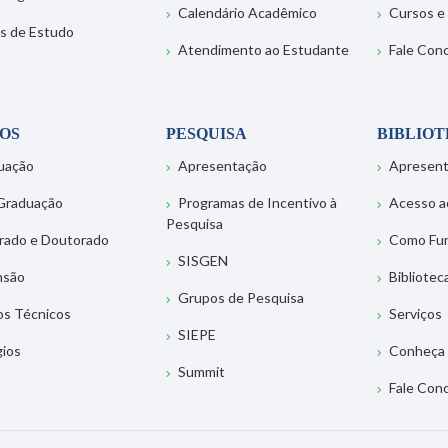
Calendário Acadêmico
Cursos e
s de Estudo
Atendimento ao Estudante
Fale Con
OS
PESQUISA
BIBLIO
uação
Apresentação
Apresen
Graduação
Programas de Incentivo à
Acesso a
Pesquisa
rado e Doutorado
Como Fu
SISGEN
nsão
Bibliotec
Grupos de Pesquisa
os Técnicos
Serviços
SIEPE
gios
Conheça 
Summit
Fale Con