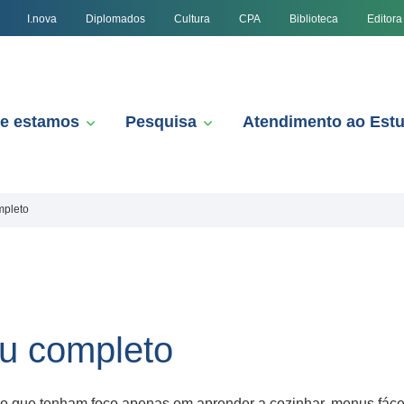
I.nova
Diplomados
Cultura
CPA
Biblioteca
Editora
e estamos
Pesquisa
Atendimento ao Est
mpleto
u completo
o que tenham foco apenas em aprender a cozinhar, menus fáce