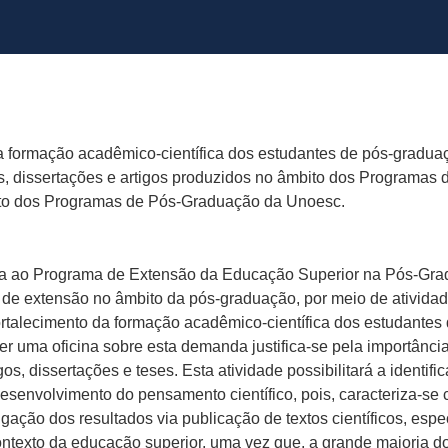
m a formação acadêmico-científica dos estudantes de pós-gradu
ses, dissertações e artigos produzidos no âmbito dos Program
bito dos Programas de Pós-Graduação da Unoesc.
lada ao Programa de Extensão da Educação Superior na Pós-Gr
es de extensão no âmbito da pós-graduação, por meio de ativida
fortalecimento da formação acadêmico-científica dos estudantes
r uma oficina sobre esta demanda justifica-se pela importânci
rtigos, dissertações e teses. Esta atividade possibilitará a ident
desenvolvimento do pensamento científico, pois, caracteriza-se
lgação dos resultados via publicação de textos científicos, es
texto da educação superior, uma vez que, a grande maioria do 