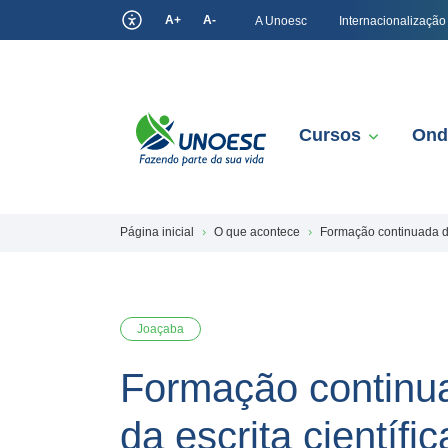
A+
A-
A Unoesc
Internacionalização
Cursos
Ond
Página inicial
O que acontece
Formação continuada do
Joaçaba
Formação continu
da escrita científic