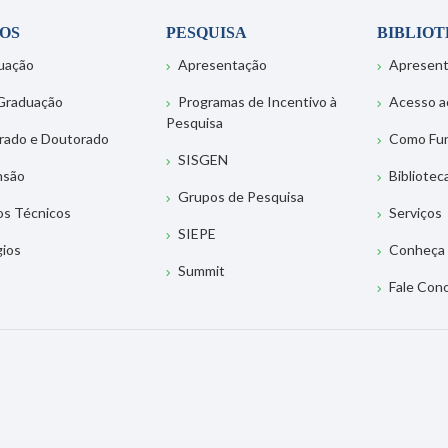
OS
PESQUISA
BIBLIO
uação
Apresentação
Apresen
Graduação
Programas de Incentivo à
Acesso a
Pesquisa
rado e Doutorado
Como Fu
SISGEN
nsão
Bibliotec
Grupos de Pesquisa
os Técnicos
Serviços
SIEPE
gios
Conheça 
Summit
Fale Con