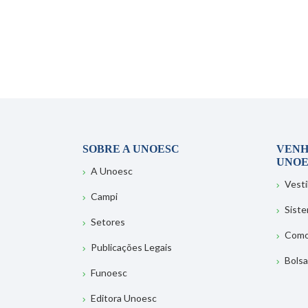
SOBRE A UNOESC
VENH
UNOE
A Unoesc
Vesti
Campi
Sist
Setores
Como
Publicações Legais
Bolsa
Funoesc
Editora Unoesc