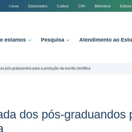
I.nova
Diplomados
Cultura
CPA
Biblioteca
Editora
e estamos
Pesquisa
Atendimento ao Est
s pós-graduandos para a produção da escrita científica
ada dos pós-graduandos 
a