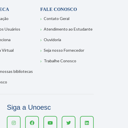
TECA
FALE CONOSCO
tação
Contato Geral
os Usuários
Atendimento ao Estudante
nciona
Ouvidoria
a Virtual
Seja nosso Fornecedor
Trabalhe Conosco
nossas bibliotecas
osco
Siga a Unoesc