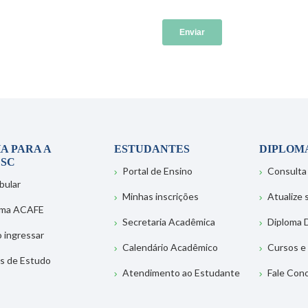
A PARA A
ESTUDANTES
DIPLOM
SC
Portal de Ensino
Consulta
bular
Minhas inscrições
Atualize
ema ACAFE
Secretaria Acadêmica
Diploma D
 ingressar
Calendário Acadêmico
Cursos e
s de Estudo
Atendimento ao Estudante
Fale Con