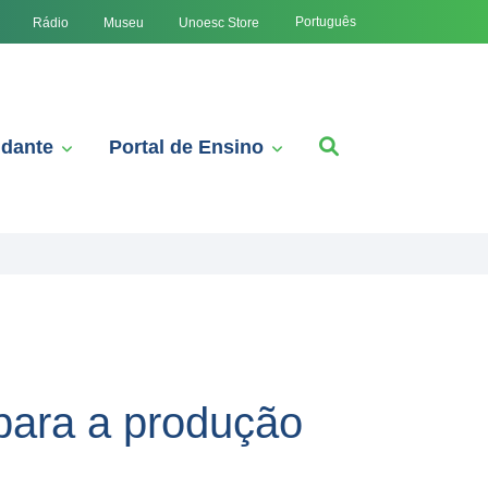
Português
Rádio
Museu
Unoesc Store
udante
Portal de Ensino
para a produção