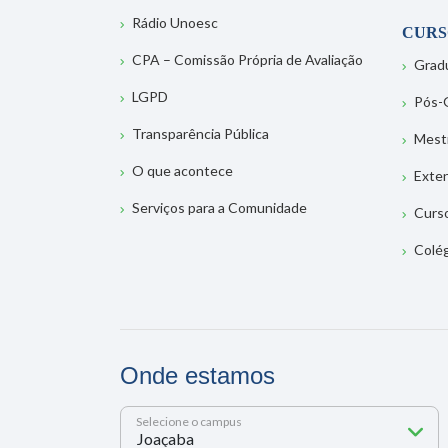
Rádio Unoesc
CURS
CPA – Comissão Própria de Avaliação
Grad
LGPD
Pós-
Transparência Pública
Mest
O que acontece
Exte
Serviços para a Comunidade
Curs
Colé
Onde estamos
Selecione o campus